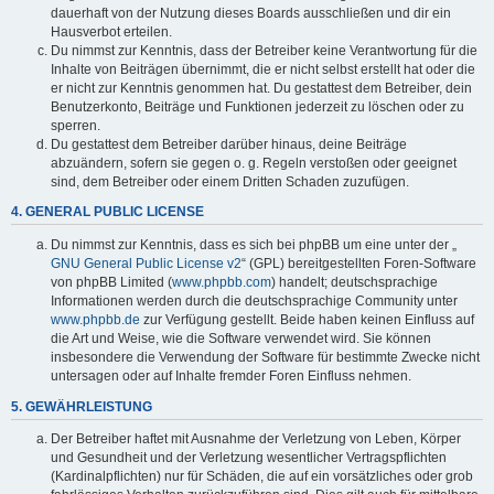
dauerhaft von der Nutzung dieses Boards ausschließen und dir ein
Hausverbot erteilen.
Du nimmst zur Kenntnis, dass der Betreiber keine Verantwortung für die
Inhalte von Beiträgen übernimmt, die er nicht selbst erstellt hat oder die
er nicht zur Kenntnis genommen hat. Du gestattest dem Betreiber, dein
Benutzerkonto, Beiträge und Funktionen jederzeit zu löschen oder zu
sperren.
Du gestattest dem Betreiber darüber hinaus, deine Beiträge
abzuändern, sofern sie gegen o. g. Regeln verstoßen oder geeignet
sind, dem Betreiber oder einem Dritten Schaden zuzufügen.
4. GENERAL PUBLIC LICENSE
Du nimmst zur Kenntnis, dass es sich bei phpBB um eine unter der „
GNU General Public License v2
“ (GPL) bereitgestellten Foren-Software
von phpBB Limited (
www.phpbb.com
) handelt; deutschsprachige
Informationen werden durch die deutschsprachige Community unter
www.phpbb.de
zur Verfügung gestellt. Beide haben keinen Einfluss auf
die Art und Weise, wie die Software verwendet wird. Sie können
insbesondere die Verwendung der Software für bestimmte Zwecke nicht
untersagen oder auf Inhalte fremder Foren Einfluss nehmen.
5. GEWÄHRLEISTUNG
Der Betreiber haftet mit Ausnahme der Verletzung von Leben, Körper
und Gesundheit und der Verletzung wesentlicher Vertragspflichten
(Kardinalpflichten) nur für Schäden, die auf ein vorsätzliches oder grob