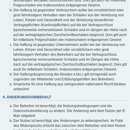
fahrlässiges Verhalten zurückzuführen sind. Dies gilt auch für mittelbare
Folgeschäden wie insbesondere entgangenen Gewinn.
Die Haftung ist gegenüber Verbrauchern außer bei vorsätzlichem oder
grob fahrlässigem Verhalten oder bei Schäden aus der Verletzung von
Leben, Körper und Gesundheit und der Verletzung wesentlicher
Vertragspflichten (Kardinalpflichten) auf die bei Vertragsschluss
typischerweise vorhersehbaren Schäden und im übrigen der Höhe nach
auf die vertragstypischen Durchschnittsschäden begrenzt. Dies gilt auch
für mittelbare Folgeschäden wie insbesondere entgangenen Gewinn.
Die Haftung ist gegenüber Unternehmern außer bei der Verletzung von
Leben, Körper und Gesundheit oder vorsätzlichem oder grob
fahrlässigem Verhalten des Betreibers auf die bei Vertragsschluss
typischerweise vorhersehbaren Schäden und im Übrigen der Höhe
nach auf die vertragstypischen Durchschnittsschäden begrenzt. Dies gilt
auch für mittelbare Schäden, insbesondere entgangenen Gewinn.
Die Haftungsbegrenzung der Absätze a bis c gilt sinngemäß auch
zugunsten der Mitarbeiter und Erfüllungsgehilfen des Betreibers.
Ansprüche für eine Haftung aus zwingendem nationalem Recht bleiben
unberührt.
6. ÄNDERUNGSVORBEHALT
Der Betreiber ist berechtigt, die Nutzungsbedingungen und die
Datenschutzerklärung zu ändern. Die Änderung wird dem Nutzer per E-
Mail mitgeteilt.
Der Nutzer ist berechtigt, den Änderungen zu widersprechen. Im Falle
des Widerspruchs erlischt das zwischen dem Betreiber und dem Nutzer