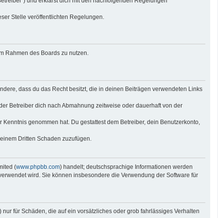
Betreiber“) und erklärst dich mit den nachfolgenden Regelungen
eser Stelle veröffentlichten Regelungen.
g im Rahmen des Boards zu nutzen.
sondere, dass du das Recht besitzt, die in deinen Beiträgen verwendeten Links
der Betreiber dich nach Abmahnung zeitweise oder dauerhaft von der
 zur Kenntnis genommen hat. Du gestattest dem Betreiber, dein Benutzerkonto,
r einem Dritten Schaden zuzufügen.
ited (
www.phpbb.com
) handelt; deutschsprachige Informationen werden
e verwendet wird. Sie können insbesondere die Verwendung der Software für
nur für Schäden, die auf ein vorsätzliches oder grob fahrlässiges Verhalten