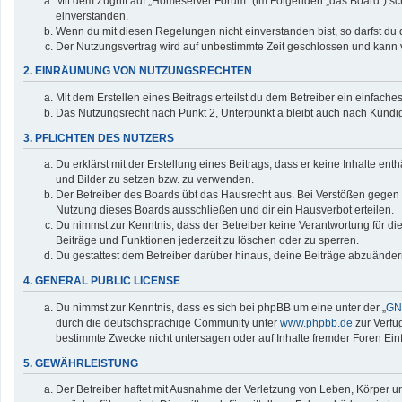
Mit dem Zugriff auf „Homeserver Forum“ (im Folgenden „das Board“) sc
einverstanden.
Wenn du mit diesen Regelungen nicht einverstanden bist, so darfst du d
Der Nutzungsvertrag wird auf unbestimmte Zeit geschlossen und kann v
2. EINRÄUMUNG VON NUTZUNGSRECHTEN
Mit dem Erstellen eines Beitrags erteilst du dem Betreiber ein einfac
Das Nutzungsrecht nach Punkt 2, Unterpunkt a bleibt auch nach Künd
3. PFLICHTEN DES NUTZERS
Du erklärst mit der Erstellung eines Beitrags, dass er keine Inhalte en
und Bilder zu setzen bzw. zu verwenden.
Der Betreiber des Boards übt das Hausrecht aus. Bei Verstößen gegen
Nutzung dieses Boards ausschließen und dir ein Hausverbot erteilen.
Du nimmst zur Kenntnis, dass der Betreiber keine Verantwortung für die 
Beiträge und Funktionen jederzeit zu löschen oder zu sperren.
Du gestattest dem Betreiber darüber hinaus, deine Beiträge abzuänder
4. GENERAL PUBLIC LICENSE
Du nimmst zur Kenntnis, dass es sich bei phpBB um eine unter der „
GNU
durch die deutschsprachige Community unter
www.phpbb.de
zur Verfü
bestimmte Zwecke nicht untersagen oder auf Inhalte fremder Foren Ei
5. GEWÄHRLEISTUNG
Der Betreiber haftet mit Ausnahme der Verletzung von Leben, Körper und