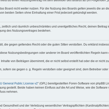
hließt du einen Nutzungsvertrag mit dem Betreiber des Boards ab (im Folgenden „
as Board nicht weiter nutzen. Für die Nutzung des Boards gelten jeweils die an di
on beiden Seiten ohne Einhaltung einer Frist jederzeit gekündigt werden.
hes, zeitlich und räumlich unbeschränktes und unentgeltliches Recht, deinen Beitra
igung des Nutzungsvertrages bestehen.
thält, die gegen geltendes Recht oder die guten Sitten verstoßen. Du erklärst insbe
 diese Nutzungsbedingungen oder anderer im Board veröffentlichten Regeln kann 
Inhalte von Beiträgen übernimmt, die er nicht selbst erstellt hat oder die er nicht
n, sofern sie gegen o. g. Regeln verstoßen oder geeignet sind, dem Betreiber ode
 General Public License v2
“ (GPL) bereitgestellten Foren-Software von phpBB Lim
gung gestellt. Beide haben keinen Einfluss auf die Art und Weise, wie die Softwar
nfluss nehmen.
 Gesundheit und der Verletzung wesentlicher Vertragspflichten (Kardinalpflichten) 