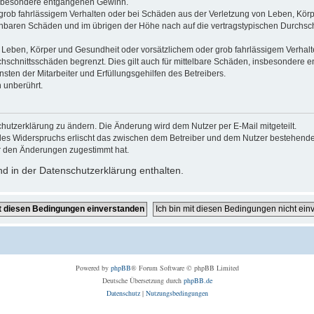
 insbesondere entgangenen Gewinn.
grob fahrlässigem Verhalten oder bei Schäden aus der Verletzung von Leben, Körp
sehbaren Schäden und im übrigen der Höhe nach auf die vertragstypischen Durchsch
Leben, Körper und Gesundheit oder vorsätzlichem oder grob fahrlässigem Verhalte
hschnittsschäden begrenzt. Dies gilt auch für mittelbare Schäden, insbesondere
ten der Mitarbeiter und Erfüllungsgehilfen des Betreibers.
 unberührt.
hutzerklärung zu ändern. Die Änderung wird dem Nutzer per E-Mail mitgeteilt.
des Widerspruchs erlischt das zwischen dem Betreiber und dem Nutzer bestehende V
r den Änderungen zugestimmt hat.
d in der Datenschutzerklärung enthalten.
Powered by
phpBB
® Forum Software © phpBB Limited
Deutsche Übersetzung durch
phpBB.de
Datenschutz
|
Nutzungsbedingungen