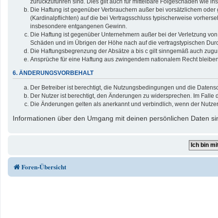
zurückzuführen sind. Dies gilt auch für mittelbare Folgeschäden wie
Die Haftung ist gegenüber Verbrauchern außer bei vorsätzlichem oder 
(Kardinalpflichten) auf die bei Vertragsschluss typischerweise vorher
insbesondere entgangenen Gewinn.
Die Haftung ist gegenüber Unternehmern außer bei der Verletzung von 
Schäden und im Übrigen der Höhe nach auf die vertragstypischen Durc
Die Haftungsbegrenzung der Absätze a bis c gilt sinngemäß auch zuguns
Ansprüche für eine Haftung aus zwingendem nationalem Recht bleiben
6. ÄNDERUNGSVORBEHALT
Der Betreiber ist berechtigt, die Nutzungsbedingungen und die Datensc
Der Nutzer ist berechtigt, den Änderungen zu widersprechen. Im Falle 
Die Änderungen gelten als anerkannt und verbindlich, wenn der Nutze
Informationen über den Umgang mit deinen persönlichen Daten sin
Foren-Übersicht