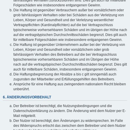
fahrlässiges Verhalten zurückzuführen sind. Dies gilt auch für mittelbare
Folgeschäden wie insbesondere entgangenen Gewinn.
Die Haftung ist gegenüber Verbrauchern außer bei vorsätzlichem oder
grob fahrlässigem Verhalten oder bei Schäden aus der Verletzung von
Leben, Körper und Gesundheit und der Verletzung wesentlicher
Vertragspflichten (Kardinalpflichten) auf die bei Vertragsschluss
typischerweise vorhersehbaren Schäden und im übrigen der Höhe nach
auf die vertragstypischen Durchschnittsschäden begrenzt. Dies gilt auch
für mittelbare Folgeschäden wie insbesondere entgangenen Gewinn.
Die Haftung ist gegenüber Unternehmern außer bei der Verletzung von
Leben, Körper und Gesundheit oder vorsätzlichem oder grob
fahrlässigem Verhalten des Betreibers auf die bei Vertragsschluss
typischerweise vorhersehbaren Schäden und im Übrigen der Höhe
nach auf die vertragstypischen Durchschnittsschäden begrenzt. Dies gilt
auch für mittelbare Schäden, insbesondere entgangenen Gewinn.
Die Haftungsbegrenzung der Absätze a bis c gilt sinngemäß auch
zugunsten der Mitarbeiter und Erfüllungsgehilfen des Betreibers.
Ansprüche für eine Haftung aus zwingendem nationalem Recht bleiben
unberührt.
6. ÄNDERUNGSVORBEHALT
Der Betreiber ist berechtigt, die Nutzungsbedingungen und die
Datenschutzerklärung zu ändern. Die Änderung wird dem Nutzer per E-
Mail mitgeteilt.
Der Nutzer ist berechtigt, den Änderungen zu widersprechen. Im Falle
des Widerspruchs erlischt das zwischen dem Betreiber und dem Nutzer