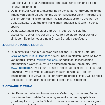
dauerhaft von der Nutzung dieses Boards ausschließen und dir ein
Hausverbot erteilen.
Du nimmst zur Kenntnis, dass der Betreiber keine Verantwortung für die
Inhalte von Beiträgen übernimmt, die er nicht selbst erstellt hat oder die
er nicht zur Kenntnis genommen hat. Du gestattest dem Betreiber, dein
Benutzerkonto, Beiträge und Funktionen jederzeit zu löschen oder zu
sperren.
Du gestattest dem Betreiber darüber hinaus, deine Beiträge
abzuändern, sofern sie gegen o. g. Regeln verstoßen oder geeignet
sind, dem Betreiber oder einem Dritten Schaden zuzufügen.
4. GENERAL PUBLIC LICENSE
Du nimmst zur Kenntnis, dass es sich bei phpBB um eine unter der „
GNU General Public License v2
“ (GPL) bereitgestellten Foren-Software
von phpBB Limited (
www.phpbb.com
) handelt; deutschsprachige
Informationen werden durch die deutschsprachige Community unter
www.phpbb.de
zur Verfügung gestellt. Beide haben keinen Einfluss auf
die Art und Weise, wie die Software verwendet wird. Sie können
insbesondere die Verwendung der Software für bestimmte Zwecke nicht
untersagen oder auf Inhalte fremder Foren Einfluss nehmen.
5. GEWÄHRLEISTUNG
Der Betreiber haftet mit Ausnahme der Verletzung von Leben, Körper
und Gesundheit und der Verletzung wesentlicher Vertragspflichten
(Kardinalpflichten) nur für Schäden, die auf ein vorsätzliches oder grob