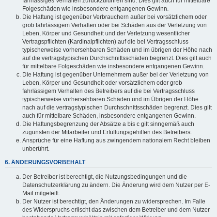
fahrlässiges Verhalten zurückzuführen sind. Dies gilt auch für mittelbare
Folgeschäden wie insbesondere entgangenen Gewinn.
Die Haftung ist gegenüber Verbrauchern außer bei vorsätzlichem oder
grob fahrlässigem Verhalten oder bei Schäden aus der Verletzung von
Leben, Körper und Gesundheit und der Verletzung wesentlicher
Vertragspflichten (Kardinalpflichten) auf die bei Vertragsschluss
typischerweise vorhersehbaren Schäden und im übrigen der Höhe nach
auf die vertragstypischen Durchschnittsschäden begrenzt. Dies gilt auch
für mittelbare Folgeschäden wie insbesondere entgangenen Gewinn.
Die Haftung ist gegenüber Unternehmern außer bei der Verletzung von
Leben, Körper und Gesundheit oder vorsätzlichem oder grob
fahrlässigem Verhalten des Betreibers auf die bei Vertragsschluss
typischerweise vorhersehbaren Schäden und im Übrigen der Höhe
nach auf die vertragstypischen Durchschnittsschäden begrenzt. Dies gilt
auch für mittelbare Schäden, insbesondere entgangenen Gewinn.
Die Haftungsbegrenzung der Absätze a bis c gilt sinngemäß auch
zugunsten der Mitarbeiter und Erfüllungsgehilfen des Betreibers.
Ansprüche für eine Haftung aus zwingendem nationalem Recht bleiben
unberührt.
6. ÄNDERUNGSVORBEHALT
Der Betreiber ist berechtigt, die Nutzungsbedingungen und die
Datenschutzerklärung zu ändern. Die Änderung wird dem Nutzer per E-
Mail mitgeteilt.
Der Nutzer ist berechtigt, den Änderungen zu widersprechen. Im Falle
des Widerspruchs erlischt das zwischen dem Betreiber und dem Nutzer