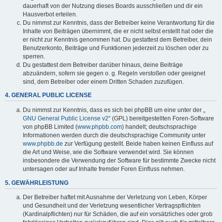
dauerhaft von der Nutzung dieses Boards ausschließen und dir ein
Hausverbot erteilen.
Du nimmst zur Kenntnis, dass der Betreiber keine Verantwortung für die
Inhalte von Beiträgen übernimmt, die er nicht selbst erstellt hat oder die
er nicht zur Kenntnis genommen hat. Du gestattest dem Betreiber, dein
Benutzerkonto, Beiträge und Funktionen jederzeit zu löschen oder zu
sperren.
Du gestattest dem Betreiber darüber hinaus, deine Beiträge
abzuändern, sofern sie gegen o. g. Regeln verstoßen oder geeignet
sind, dem Betreiber oder einem Dritten Schaden zuzufügen.
4. GENERAL PUBLIC LICENSE
Du nimmst zur Kenntnis, dass es sich bei phpBB um eine unter der „
GNU General Public License v2
“ (GPL) bereitgestellten Foren-Software
von phpBB Limited (
www.phpbb.com
) handelt; deutschsprachige
Informationen werden durch die deutschsprachige Community unter
www.phpbb.de
zur Verfügung gestellt. Beide haben keinen Einfluss auf
die Art und Weise, wie die Software verwendet wird. Sie können
insbesondere die Verwendung der Software für bestimmte Zwecke nicht
untersagen oder auf Inhalte fremder Foren Einfluss nehmen.
5. GEWÄHRLEISTUNG
Der Betreiber haftet mit Ausnahme der Verletzung von Leben, Körper
und Gesundheit und der Verletzung wesentlicher Vertragspflichten
(Kardinalpflichten) nur für Schäden, die auf ein vorsätzliches oder grob