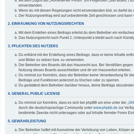
Mit dem Zugriff auf „Homeserver Forum“ (im Folgenden „das Board“) sc
einverstanden.
Wenn du mit diesen Regelungen nicht einverstanden bist, so darfst du d
Der Nutzungsvertrag wird auf unbestimmte Zeit geschlossen und kann v
2. EINRÄUMUNG VON NUTZUNGSRECHTEN
Mit dem Erstellen eines Beitrags erteilst du dem Betreiber ein einfac
Das Nutzungsrecht nach Punkt 2, Unterpunkt a bleibt auch nach Künd
3. PFLICHTEN DES NUTZERS
Du erklärst mit der Erstellung eines Beitrags, dass er keine Inhalte en
und Bilder zu setzen bzw. zu verwenden.
Der Betreiber des Boards übt das Hausrecht aus. Bei Verstößen gegen
Nutzung dieses Boards ausschließen und dir ein Hausverbot erteilen.
Du nimmst zur Kenntnis, dass der Betreiber keine Verantwortung für die 
Beiträge und Funktionen jederzeit zu löschen oder zu sperren.
Du gestattest dem Betreiber darüber hinaus, deine Beiträge abzuänder
4. GENERAL PUBLIC LICENSE
Du nimmst zur Kenntnis, dass es sich bei phpBB um eine unter der „
GNU
durch die deutschsprachige Community unter
www.phpbb.de
zur Verfü
bestimmte Zwecke nicht untersagen oder auf Inhalte fremder Foren Ei
5. GEWÄHRLEISTUNG
Der Betreiber haftet mit Ausnahme der Verletzung von Leben, Körper und