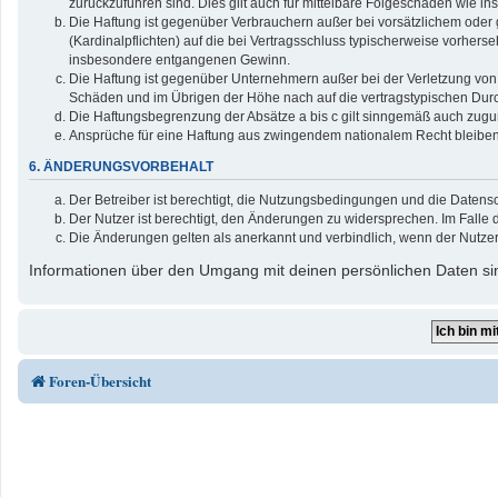
zurückzuführen sind. Dies gilt auch für mittelbare Folgeschäden wie
Die Haftung ist gegenüber Verbrauchern außer bei vorsätzlichem oder 
(Kardinalpflichten) auf die bei Vertragsschluss typischerweise vorher
insbesondere entgangenen Gewinn.
Die Haftung ist gegenüber Unternehmern außer bei der Verletzung von 
Schäden und im Übrigen der Höhe nach auf die vertragstypischen Durc
Die Haftungsbegrenzung der Absätze a bis c gilt sinngemäß auch zuguns
Ansprüche für eine Haftung aus zwingendem nationalem Recht bleiben
6. ÄNDERUNGSVORBEHALT
Der Betreiber ist berechtigt, die Nutzungsbedingungen und die Datensc
Der Nutzer ist berechtigt, den Änderungen zu widersprechen. Im Falle 
Die Änderungen gelten als anerkannt und verbindlich, wenn der Nutze
Informationen über den Umgang mit deinen persönlichen Daten sin
Foren-Übersicht