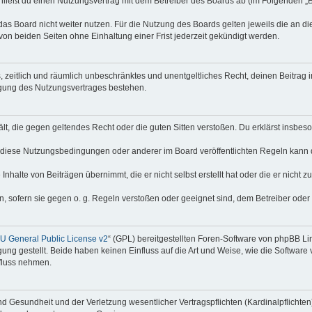
hließt du einen Nutzungsvertrag mit dem Betreiber des Boards ab (im Folgenden „
as Board nicht weiter nutzen. Für die Nutzung des Boards gelten jeweils die an di
on beiden Seiten ohne Einhaltung einer Frist jederzeit gekündigt werden.
hes, zeitlich und räumlich unbeschränktes und unentgeltliches Recht, deinen Beitra
igung des Nutzungsvertrages bestehen.
thält, die gegen geltendes Recht oder die guten Sitten verstoßen. Du erklärst insbe
 diese Nutzungsbedingungen oder anderer im Board veröffentlichten Regeln kann 
Inhalte von Beiträgen übernimmt, die er nicht selbst erstellt hat oder die er nicht
n, sofern sie gegen o. g. Regeln verstoßen oder geeignet sind, dem Betreiber ode
 General Public License v2
“ (GPL) bereitgestellten Foren-Software von phpBB Lim
gung gestellt. Beide haben keinen Einfluss auf die Art und Weise, wie die Softwar
nfluss nehmen.
 Gesundheit und der Verletzung wesentlicher Vertragspflichten (Kardinalpflichten) 