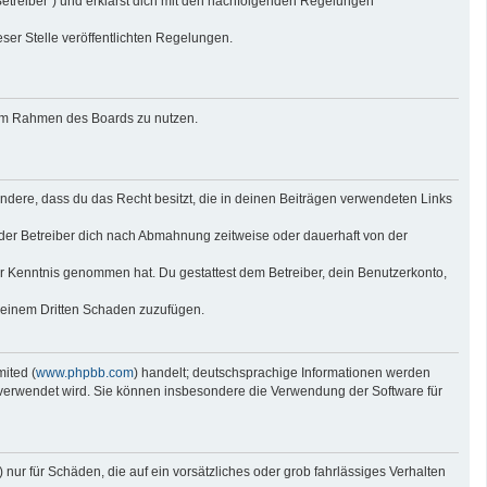
Betreiber“) und erklärst dich mit den nachfolgenden Regelungen
eser Stelle veröffentlichten Regelungen.
g im Rahmen des Boards zu nutzen.
sondere, dass du das Recht besitzt, die in deinen Beiträgen verwendeten Links
der Betreiber dich nach Abmahnung zeitweise oder dauerhaft von der
 zur Kenntnis genommen hat. Du gestattest dem Betreiber, dein Benutzerkonto,
r einem Dritten Schaden zuzufügen.
ited (
www.phpbb.com
) handelt; deutschsprachige Informationen werden
e verwendet wird. Sie können insbesondere die Verwendung der Software für
nur für Schäden, die auf ein vorsätzliches oder grob fahrlässiges Verhalten