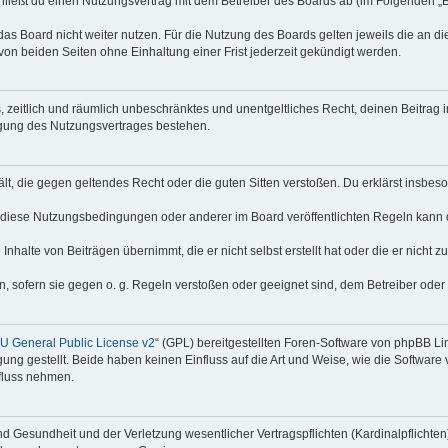
hließt du einen Nutzungsvertrag mit dem Betreiber des Boards ab (im Folgenden „
as Board nicht weiter nutzen. Für die Nutzung des Boards gelten jeweils die an di
on beiden Seiten ohne Einhaltung einer Frist jederzeit gekündigt werden.
hes, zeitlich und räumlich unbeschränktes und unentgeltliches Recht, deinen Beitra
igung des Nutzungsvertrages bestehen.
thält, die gegen geltendes Recht oder die guten Sitten verstoßen. Du erklärst insbe
 diese Nutzungsbedingungen oder anderer im Board veröffentlichten Regeln kann 
Inhalte von Beiträgen übernimmt, die er nicht selbst erstellt hat oder die er nicht
n, sofern sie gegen o. g. Regeln verstoßen oder geeignet sind, dem Betreiber ode
 General Public License v2
“ (GPL) bereitgestellten Foren-Software von phpBB Lim
gung gestellt. Beide haben keinen Einfluss auf die Art und Weise, wie die Softwar
nfluss nehmen.
 Gesundheit und der Verletzung wesentlicher Vertragspflichten (Kardinalpflichten) 