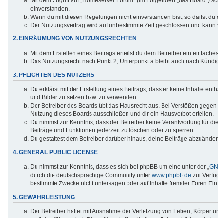
Mit dem Zugriff auf „Homeserver Forum“ (im Folgenden „das Board“) sc
einverstanden.
Wenn du mit diesen Regelungen nicht einverstanden bist, so darfst du d
Der Nutzungsvertrag wird auf unbestimmte Zeit geschlossen und kann v
2. EINRÄUMUNG VON NUTZUNGSRECHTEN
Mit dem Erstellen eines Beitrags erteilst du dem Betreiber ein einfac
Das Nutzungsrecht nach Punkt 2, Unterpunkt a bleibt auch nach Künd
3. PFLICHTEN DES NUTZERS
Du erklärst mit der Erstellung eines Beitrags, dass er keine Inhalte en
und Bilder zu setzen bzw. zu verwenden.
Der Betreiber des Boards übt das Hausrecht aus. Bei Verstößen gegen
Nutzung dieses Boards ausschließen und dir ein Hausverbot erteilen.
Du nimmst zur Kenntnis, dass der Betreiber keine Verantwortung für die 
Beiträge und Funktionen jederzeit zu löschen oder zu sperren.
Du gestattest dem Betreiber darüber hinaus, deine Beiträge abzuänder
4. GENERAL PUBLIC LICENSE
Du nimmst zur Kenntnis, dass es sich bei phpBB um eine unter der „
GNU
durch die deutschsprachige Community unter
www.phpbb.de
zur Verfü
bestimmte Zwecke nicht untersagen oder auf Inhalte fremder Foren Ei
5. GEWÄHRLEISTUNG
Der Betreiber haftet mit Ausnahme der Verletzung von Leben, Körper und