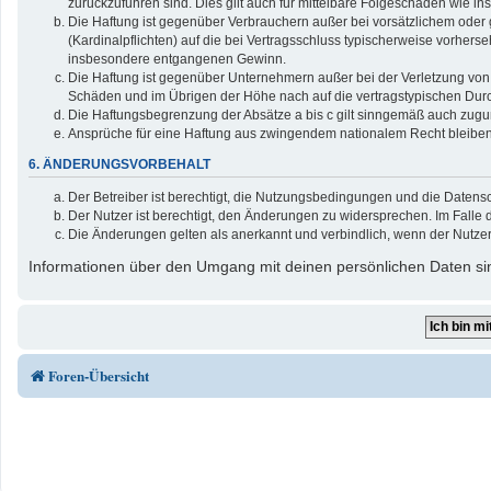
zurückzuführen sind. Dies gilt auch für mittelbare Folgeschäden wie
Die Haftung ist gegenüber Verbrauchern außer bei vorsätzlichem oder 
(Kardinalpflichten) auf die bei Vertragsschluss typischerweise vorher
insbesondere entgangenen Gewinn.
Die Haftung ist gegenüber Unternehmern außer bei der Verletzung von 
Schäden und im Übrigen der Höhe nach auf die vertragstypischen Durc
Die Haftungsbegrenzung der Absätze a bis c gilt sinngemäß auch zuguns
Ansprüche für eine Haftung aus zwingendem nationalem Recht bleiben
6. ÄNDERUNGSVORBEHALT
Der Betreiber ist berechtigt, die Nutzungsbedingungen und die Datensc
Der Nutzer ist berechtigt, den Änderungen zu widersprechen. Im Falle 
Die Änderungen gelten als anerkannt und verbindlich, wenn der Nutze
Informationen über den Umgang mit deinen persönlichen Daten sin
Foren-Übersicht