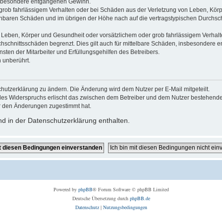
 insbesondere entgangenen Gewinn.
grob fahrlässigem Verhalten oder bei Schäden aus der Verletzung von Leben, Körp
sehbaren Schäden und im übrigen der Höhe nach auf die vertragstypischen Durchsch
Leben, Körper und Gesundheit oder vorsätzlichem oder grob fahrlässigem Verhalte
hschnittsschäden begrenzt. Dies gilt auch für mittelbare Schäden, insbesondere
ten der Mitarbeiter und Erfüllungsgehilfen des Betreibers.
 unberührt.
hutzerklärung zu ändern. Die Änderung wird dem Nutzer per E-Mail mitgeteilt.
des Widerspruchs erlischt das zwischen dem Betreiber und dem Nutzer bestehende V
r den Änderungen zugestimmt hat.
d in der Datenschutzerklärung enthalten.
Powered by
phpBB
® Forum Software © phpBB Limited
Deutsche Übersetzung durch
phpBB.de
Datenschutz
|
Nutzungsbedingungen