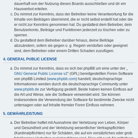
dauerhaft von der Nutzung dieses Boards ausschließen und dir ein
Hausverbot erteilen.
Du nimmst zur Kenntnis, dass der Betreiber keine Verantwortung für die
Inhalte von Beiträgen übernimmt, die er nicht selbst erstellt hat oder die
er nicht zur Kenntnis genommen hat. Du gestattest dem Betreiber, dein
Benutzerkonto, Beiträge und Funktionen jederzeit zu löschen oder zu
sperren.
Du gestattest dem Betreiber darüber hinaus, deine Beiträge
abzuändern, sofern sie gegen o. g. Regeln verstoßen oder geeignet
sind, dem Betreiber oder einem Dritten Schaden zuzufügen.
4. GENERAL PUBLIC LICENSE
Du nimmst zur Kenntnis, dass es sich bei phpBB um eine unter der „
GNU General Public License v2
“ (GPL) bereitgestellten Foren-Software
von phpBB Limited (
www.phpbb.com
) handelt; deutschsprachige
Informationen werden durch die deutschsprachige Community unter
www.phpbb.de
zur Verfügung gestellt. Beide haben keinen Einfluss auf
die Art und Weise, wie die Software verwendet wird. Sie können
insbesondere die Verwendung der Software für bestimmte Zwecke nicht
untersagen oder auf Inhalte fremder Foren Einfluss nehmen.
5. GEWÄHRLEISTUNG
Der Betreiber haftet mit Ausnahme der Verletzung von Leben, Körper
und Gesundheit und der Verletzung wesentlicher Vertragspflichten
(Kardinalpflichten) nur für Schäden, die auf ein vorsätzliches oder grob