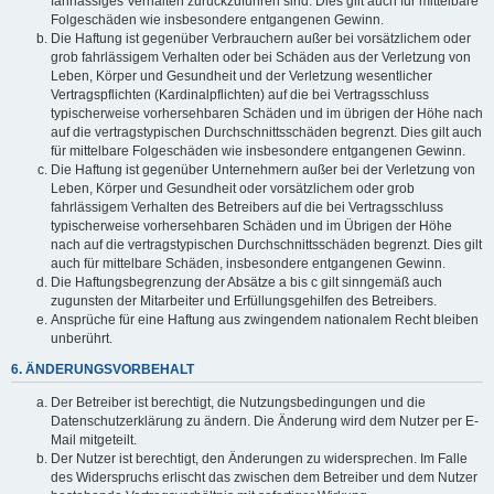
fahrlässiges Verhalten zurückzuführen sind. Dies gilt auch für mittelbare
Folgeschäden wie insbesondere entgangenen Gewinn.
Die Haftung ist gegenüber Verbrauchern außer bei vorsätzlichem oder
grob fahrlässigem Verhalten oder bei Schäden aus der Verletzung von
Leben, Körper und Gesundheit und der Verletzung wesentlicher
Vertragspflichten (Kardinalpflichten) auf die bei Vertragsschluss
typischerweise vorhersehbaren Schäden und im übrigen der Höhe nach
auf die vertragstypischen Durchschnittsschäden begrenzt. Dies gilt auch
für mittelbare Folgeschäden wie insbesondere entgangenen Gewinn.
Die Haftung ist gegenüber Unternehmern außer bei der Verletzung von
Leben, Körper und Gesundheit oder vorsätzlichem oder grob
fahrlässigem Verhalten des Betreibers auf die bei Vertragsschluss
typischerweise vorhersehbaren Schäden und im Übrigen der Höhe
nach auf die vertragstypischen Durchschnittsschäden begrenzt. Dies gilt
auch für mittelbare Schäden, insbesondere entgangenen Gewinn.
Die Haftungsbegrenzung der Absätze a bis c gilt sinngemäß auch
zugunsten der Mitarbeiter und Erfüllungsgehilfen des Betreibers.
Ansprüche für eine Haftung aus zwingendem nationalem Recht bleiben
unberührt.
6. ÄNDERUNGSVORBEHALT
Der Betreiber ist berechtigt, die Nutzungsbedingungen und die
Datenschutzerklärung zu ändern. Die Änderung wird dem Nutzer per E-
Mail mitgeteilt.
Der Nutzer ist berechtigt, den Änderungen zu widersprechen. Im Falle
des Widerspruchs erlischt das zwischen dem Betreiber und dem Nutzer