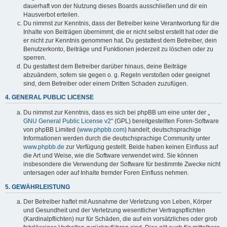
dauerhaft von der Nutzung dieses Boards ausschließen und dir ein
Hausverbot erteilen.
Du nimmst zur Kenntnis, dass der Betreiber keine Verantwortung für die
Inhalte von Beiträgen übernimmt, die er nicht selbst erstellt hat oder die
er nicht zur Kenntnis genommen hat. Du gestattest dem Betreiber, dein
Benutzerkonto, Beiträge und Funktionen jederzeit zu löschen oder zu
sperren.
Du gestattest dem Betreiber darüber hinaus, deine Beiträge
abzuändern, sofern sie gegen o. g. Regeln verstoßen oder geeignet
sind, dem Betreiber oder einem Dritten Schaden zuzufügen.
4. GENERAL PUBLIC LICENSE
Du nimmst zur Kenntnis, dass es sich bei phpBB um eine unter der „
GNU General Public License v2
“ (GPL) bereitgestellten Foren-Software
von phpBB Limited (
www.phpbb.com
) handelt; deutschsprachige
Informationen werden durch die deutschsprachige Community unter
www.phpbb.de
zur Verfügung gestellt. Beide haben keinen Einfluss auf
die Art und Weise, wie die Software verwendet wird. Sie können
insbesondere die Verwendung der Software für bestimmte Zwecke nicht
untersagen oder auf Inhalte fremder Foren Einfluss nehmen.
5. GEWÄHRLEISTUNG
Der Betreiber haftet mit Ausnahme der Verletzung von Leben, Körper
und Gesundheit und der Verletzung wesentlicher Vertragspflichten
(Kardinalpflichten) nur für Schäden, die auf ein vorsätzliches oder grob