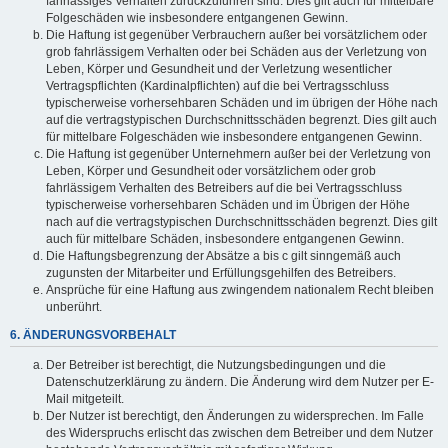
fahrlässiges Verhalten zurückzuführen sind. Dies gilt auch für mittelbare
Folgeschäden wie insbesondere entgangenen Gewinn.
Die Haftung ist gegenüber Verbrauchern außer bei vorsätzlichem oder
grob fahrlässigem Verhalten oder bei Schäden aus der Verletzung von
Leben, Körper und Gesundheit und der Verletzung wesentlicher
Vertragspflichten (Kardinalpflichten) auf die bei Vertragsschluss
typischerweise vorhersehbaren Schäden und im übrigen der Höhe nach
auf die vertragstypischen Durchschnittsschäden begrenzt. Dies gilt auch
für mittelbare Folgeschäden wie insbesondere entgangenen Gewinn.
Die Haftung ist gegenüber Unternehmern außer bei der Verletzung von
Leben, Körper und Gesundheit oder vorsätzlichem oder grob
fahrlässigem Verhalten des Betreibers auf die bei Vertragsschluss
typischerweise vorhersehbaren Schäden und im Übrigen der Höhe
nach auf die vertragstypischen Durchschnittsschäden begrenzt. Dies gilt
auch für mittelbare Schäden, insbesondere entgangenen Gewinn.
Die Haftungsbegrenzung der Absätze a bis c gilt sinngemäß auch
zugunsten der Mitarbeiter und Erfüllungsgehilfen des Betreibers.
Ansprüche für eine Haftung aus zwingendem nationalem Recht bleiben
unberührt.
6. ÄNDERUNGSVORBEHALT
Der Betreiber ist berechtigt, die Nutzungsbedingungen und die
Datenschutzerklärung zu ändern. Die Änderung wird dem Nutzer per E-
Mail mitgeteilt.
Der Nutzer ist berechtigt, den Änderungen zu widersprechen. Im Falle
des Widerspruchs erlischt das zwischen dem Betreiber und dem Nutzer