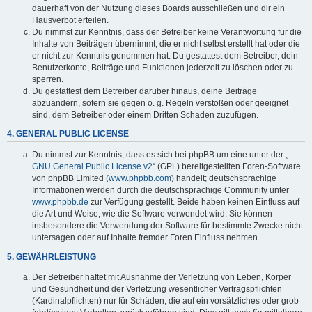
dauerhaft von der Nutzung dieses Boards ausschließen und dir ein
Hausverbot erteilen.
Du nimmst zur Kenntnis, dass der Betreiber keine Verantwortung für die
Inhalte von Beiträgen übernimmt, die er nicht selbst erstellt hat oder die
er nicht zur Kenntnis genommen hat. Du gestattest dem Betreiber, dein
Benutzerkonto, Beiträge und Funktionen jederzeit zu löschen oder zu
sperren.
Du gestattest dem Betreiber darüber hinaus, deine Beiträge
abzuändern, sofern sie gegen o. g. Regeln verstoßen oder geeignet
sind, dem Betreiber oder einem Dritten Schaden zuzufügen.
4. GENERAL PUBLIC LICENSE
Du nimmst zur Kenntnis, dass es sich bei phpBB um eine unter der „
GNU General Public License v2
“ (GPL) bereitgestellten Foren-Software
von phpBB Limited (
www.phpbb.com
) handelt; deutschsprachige
Informationen werden durch die deutschsprachige Community unter
www.phpbb.de
zur Verfügung gestellt. Beide haben keinen Einfluss auf
die Art und Weise, wie die Software verwendet wird. Sie können
insbesondere die Verwendung der Software für bestimmte Zwecke nicht
untersagen oder auf Inhalte fremder Foren Einfluss nehmen.
5. GEWÄHRLEISTUNG
Der Betreiber haftet mit Ausnahme der Verletzung von Leben, Körper
und Gesundheit und der Verletzung wesentlicher Vertragspflichten
(Kardinalpflichten) nur für Schäden, die auf ein vorsätzliches oder grob