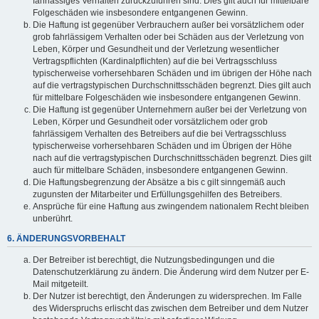
fahrlässiges Verhalten zurückzuführen sind. Dies gilt auch für mittelbare
Folgeschäden wie insbesondere entgangenen Gewinn.
Die Haftung ist gegenüber Verbrauchern außer bei vorsätzlichem oder
grob fahrlässigem Verhalten oder bei Schäden aus der Verletzung von
Leben, Körper und Gesundheit und der Verletzung wesentlicher
Vertragspflichten (Kardinalpflichten) auf die bei Vertragsschluss
typischerweise vorhersehbaren Schäden und im übrigen der Höhe nach
auf die vertragstypischen Durchschnittsschäden begrenzt. Dies gilt auch
für mittelbare Folgeschäden wie insbesondere entgangenen Gewinn.
Die Haftung ist gegenüber Unternehmern außer bei der Verletzung von
Leben, Körper und Gesundheit oder vorsätzlichem oder grob
fahrlässigem Verhalten des Betreibers auf die bei Vertragsschluss
typischerweise vorhersehbaren Schäden und im Übrigen der Höhe
nach auf die vertragstypischen Durchschnittsschäden begrenzt. Dies gilt
auch für mittelbare Schäden, insbesondere entgangenen Gewinn.
Die Haftungsbegrenzung der Absätze a bis c gilt sinngemäß auch
zugunsten der Mitarbeiter und Erfüllungsgehilfen des Betreibers.
Ansprüche für eine Haftung aus zwingendem nationalem Recht bleiben
unberührt.
6. ÄNDERUNGSVORBEHALT
Der Betreiber ist berechtigt, die Nutzungsbedingungen und die
Datenschutzerklärung zu ändern. Die Änderung wird dem Nutzer per E-
Mail mitgeteilt.
Der Nutzer ist berechtigt, den Änderungen zu widersprechen. Im Falle
des Widerspruchs erlischt das zwischen dem Betreiber und dem Nutzer