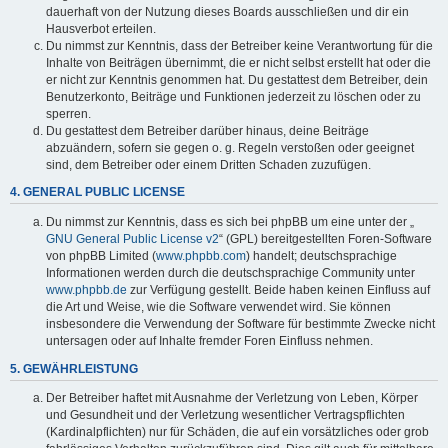
dauerhaft von der Nutzung dieses Boards ausschließen und dir ein
Hausverbot erteilen.
Du nimmst zur Kenntnis, dass der Betreiber keine Verantwortung für die
Inhalte von Beiträgen übernimmt, die er nicht selbst erstellt hat oder die
er nicht zur Kenntnis genommen hat. Du gestattest dem Betreiber, dein
Benutzerkonto, Beiträge und Funktionen jederzeit zu löschen oder zu
sperren.
Du gestattest dem Betreiber darüber hinaus, deine Beiträge
abzuändern, sofern sie gegen o. g. Regeln verstoßen oder geeignet
sind, dem Betreiber oder einem Dritten Schaden zuzufügen.
4. GENERAL PUBLIC LICENSE
Du nimmst zur Kenntnis, dass es sich bei phpBB um eine unter der „
GNU General Public License v2
“ (GPL) bereitgestellten Foren-Software
von phpBB Limited (
www.phpbb.com
) handelt; deutschsprachige
Informationen werden durch die deutschsprachige Community unter
www.phpbb.de
zur Verfügung gestellt. Beide haben keinen Einfluss auf
die Art und Weise, wie die Software verwendet wird. Sie können
insbesondere die Verwendung der Software für bestimmte Zwecke nicht
untersagen oder auf Inhalte fremder Foren Einfluss nehmen.
5. GEWÄHRLEISTUNG
Der Betreiber haftet mit Ausnahme der Verletzung von Leben, Körper
und Gesundheit und der Verletzung wesentlicher Vertragspflichten
(Kardinalpflichten) nur für Schäden, die auf ein vorsätzliches oder grob