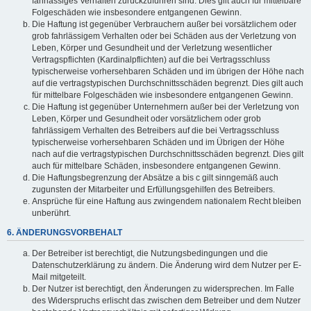
fahrlässiges Verhalten zurückzuführen sind. Dies gilt auch für mittelbare
Folgeschäden wie insbesondere entgangenen Gewinn.
Die Haftung ist gegenüber Verbrauchern außer bei vorsätzlichem oder
grob fahrlässigem Verhalten oder bei Schäden aus der Verletzung von
Leben, Körper und Gesundheit und der Verletzung wesentlicher
Vertragspflichten (Kardinalpflichten) auf die bei Vertragsschluss
typischerweise vorhersehbaren Schäden und im übrigen der Höhe nach
auf die vertragstypischen Durchschnittsschäden begrenzt. Dies gilt auch
für mittelbare Folgeschäden wie insbesondere entgangenen Gewinn.
Die Haftung ist gegenüber Unternehmern außer bei der Verletzung von
Leben, Körper und Gesundheit oder vorsätzlichem oder grob
fahrlässigem Verhalten des Betreibers auf die bei Vertragsschluss
typischerweise vorhersehbaren Schäden und im Übrigen der Höhe
nach auf die vertragstypischen Durchschnittsschäden begrenzt. Dies gilt
auch für mittelbare Schäden, insbesondere entgangenen Gewinn.
Die Haftungsbegrenzung der Absätze a bis c gilt sinngemäß auch
zugunsten der Mitarbeiter und Erfüllungsgehilfen des Betreibers.
Ansprüche für eine Haftung aus zwingendem nationalem Recht bleiben
unberührt.
6. ÄNDERUNGSVORBEHALT
Der Betreiber ist berechtigt, die Nutzungsbedingungen und die
Datenschutzerklärung zu ändern. Die Änderung wird dem Nutzer per E-
Mail mitgeteilt.
Der Nutzer ist berechtigt, den Änderungen zu widersprechen. Im Falle
des Widerspruchs erlischt das zwischen dem Betreiber und dem Nutzer