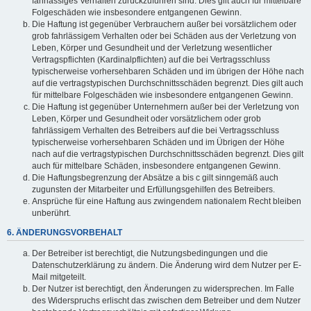
fahrlässiges Verhalten zurückzuführen sind. Dies gilt auch für mittelbare
Folgeschäden wie insbesondere entgangenen Gewinn.
Die Haftung ist gegenüber Verbrauchern außer bei vorsätzlichem oder
grob fahrlässigem Verhalten oder bei Schäden aus der Verletzung von
Leben, Körper und Gesundheit und der Verletzung wesentlicher
Vertragspflichten (Kardinalpflichten) auf die bei Vertragsschluss
typischerweise vorhersehbaren Schäden und im übrigen der Höhe nach
auf die vertragstypischen Durchschnittsschäden begrenzt. Dies gilt auch
für mittelbare Folgeschäden wie insbesondere entgangenen Gewinn.
Die Haftung ist gegenüber Unternehmern außer bei der Verletzung von
Leben, Körper und Gesundheit oder vorsätzlichem oder grob
fahrlässigem Verhalten des Betreibers auf die bei Vertragsschluss
typischerweise vorhersehbaren Schäden und im Übrigen der Höhe
nach auf die vertragstypischen Durchschnittsschäden begrenzt. Dies gilt
auch für mittelbare Schäden, insbesondere entgangenen Gewinn.
Die Haftungsbegrenzung der Absätze a bis c gilt sinngemäß auch
zugunsten der Mitarbeiter und Erfüllungsgehilfen des Betreibers.
Ansprüche für eine Haftung aus zwingendem nationalem Recht bleiben
unberührt.
6. ÄNDERUNGSVORBEHALT
Der Betreiber ist berechtigt, die Nutzungsbedingungen und die
Datenschutzerklärung zu ändern. Die Änderung wird dem Nutzer per E-
Mail mitgeteilt.
Der Nutzer ist berechtigt, den Änderungen zu widersprechen. Im Falle
des Widerspruchs erlischt das zwischen dem Betreiber und dem Nutzer