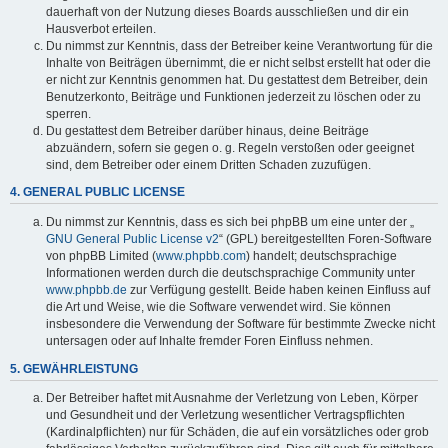
dauerhaft von der Nutzung dieses Boards ausschließen und dir ein
Hausverbot erteilen.
Du nimmst zur Kenntnis, dass der Betreiber keine Verantwortung für die
Inhalte von Beiträgen übernimmt, die er nicht selbst erstellt hat oder die
er nicht zur Kenntnis genommen hat. Du gestattest dem Betreiber, dein
Benutzerkonto, Beiträge und Funktionen jederzeit zu löschen oder zu
sperren.
Du gestattest dem Betreiber darüber hinaus, deine Beiträge
abzuändern, sofern sie gegen o. g. Regeln verstoßen oder geeignet
sind, dem Betreiber oder einem Dritten Schaden zuzufügen.
4. GENERAL PUBLIC LICENSE
Du nimmst zur Kenntnis, dass es sich bei phpBB um eine unter der „
GNU General Public License v2
“ (GPL) bereitgestellten Foren-Software
von phpBB Limited (
www.phpbb.com
) handelt; deutschsprachige
Informationen werden durch die deutschsprachige Community unter
www.phpbb.de
zur Verfügung gestellt. Beide haben keinen Einfluss auf
die Art und Weise, wie die Software verwendet wird. Sie können
insbesondere die Verwendung der Software für bestimmte Zwecke nicht
untersagen oder auf Inhalte fremder Foren Einfluss nehmen.
5. GEWÄHRLEISTUNG
Der Betreiber haftet mit Ausnahme der Verletzung von Leben, Körper
und Gesundheit und der Verletzung wesentlicher Vertragspflichten
(Kardinalpflichten) nur für Schäden, die auf ein vorsätzliches oder grob