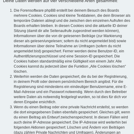
Deine Daten werden auf vier verschiedene Arten gesammelt:
Die Forensoftware phpBB erstellt bei deinem Besuch des Boards
mehrere Cookies. Cookies sind kleine Textdateien, die dein Browser als
temporäre Dateien ablegt und die zwischen den einzelnen Aufrufen des
Boards erhalten bleiben. In diesen Cookies sind die aktuelle ID deiner
Sitzung (damit dir alle Seitenaufrufe zugeordnet werden können),
Informationen über die von dir gelesenen Beiträge (zur Markierung
dieser als gelesen/ungelesen; sofern du nicht angemeldet bist) sowie
Informationen über deine Teilnahme an Umfragen (sofern du nicht
angemeldet bist) gespeichert. Ferner werden deine Benutzer-ID, ein
Authentifizierungsschlüssel und eine Session-ID gespeichert. Die
Cookies haben standardmäßig eine Gültigkeit von einem Jahr. Alle
Cookies kannst du jederzeit über die Funktion „Alle Cookies löschen“
löschen.
Weiterhin werden die Daten gespeichert, die du bei der Registrierung,
in deinem Profil oder deinem persönlichem Bereich angibst. Für die
Registrierung sind mindestens ein eindeutiger Benutzername, eine E-
Mail-Adresse und ein Passwort notwendig. Wenn durch den Betreiber
weitere Daten als notwendig festgelegt wurden, so ist dies für dich vor
deren Eingabe ersichtlich.
Wenn du einen Beitrag oder eine private Nachricht erstellst, so werden
die dort eingegebenen Daten ebenfalls gespeichert. Gleiches gilt, wenn
du einen Beitrag als Entwurf zwischenspeicherst. In diesen Fällen wird
auch deine IP-Adresse gespeichert. Die IP-Adresse wird weiterhin bei
folgenden Aktionen gespeichert: Löschen und Ändern von Beiträgen
(dazu zählen Private Nachrichten und Umfragen), Änderungen an