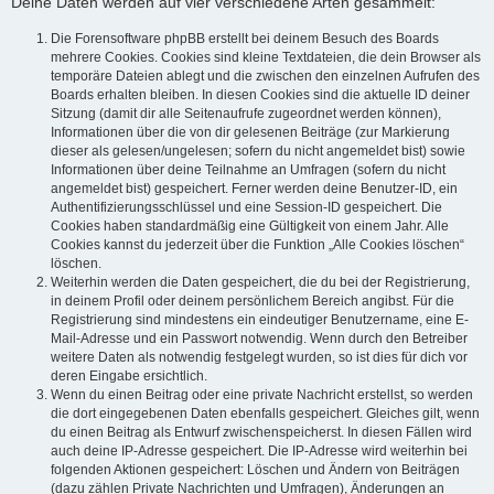
Deine Daten werden auf vier verschiedene Arten gesammelt:
Die Forensoftware phpBB erstellt bei deinem Besuch des Boards
mehrere Cookies. Cookies sind kleine Textdateien, die dein Browser als
temporäre Dateien ablegt und die zwischen den einzelnen Aufrufen des
Boards erhalten bleiben. In diesen Cookies sind die aktuelle ID deiner
Sitzung (damit dir alle Seitenaufrufe zugeordnet werden können),
Informationen über die von dir gelesenen Beiträge (zur Markierung
dieser als gelesen/ungelesen; sofern du nicht angemeldet bist) sowie
Informationen über deine Teilnahme an Umfragen (sofern du nicht
angemeldet bist) gespeichert. Ferner werden deine Benutzer-ID, ein
Authentifizierungsschlüssel und eine Session-ID gespeichert. Die
Cookies haben standardmäßig eine Gültigkeit von einem Jahr. Alle
Cookies kannst du jederzeit über die Funktion „Alle Cookies löschen“
löschen.
Weiterhin werden die Daten gespeichert, die du bei der Registrierung,
in deinem Profil oder deinem persönlichem Bereich angibst. Für die
Registrierung sind mindestens ein eindeutiger Benutzername, eine E-
Mail-Adresse und ein Passwort notwendig. Wenn durch den Betreiber
weitere Daten als notwendig festgelegt wurden, so ist dies für dich vor
deren Eingabe ersichtlich.
Wenn du einen Beitrag oder eine private Nachricht erstellst, so werden
die dort eingegebenen Daten ebenfalls gespeichert. Gleiches gilt, wenn
du einen Beitrag als Entwurf zwischenspeicherst. In diesen Fällen wird
auch deine IP-Adresse gespeichert. Die IP-Adresse wird weiterhin bei
folgenden Aktionen gespeichert: Löschen und Ändern von Beiträgen
(dazu zählen Private Nachrichten und Umfragen), Änderungen an