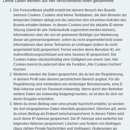
Deine Daten werden auf vier verschiedene Arten gesammelt:
Die Forensoftware phpBB erstellt bei deinem Besuch des Boards
mehrere Cookies. Cookies sind kleine Textdateien, die dein Browser als
temporäre Dateien ablegt und die zwischen den einzelnen Aufrufen des
Boards erhalten bleiben. In diesen Cookies sind die aktuelle ID deiner
Sitzung (damit dir alle Seitenaufrufe zugeordnet werden können),
Informationen über die von dir gelesenen Beiträge (zur Markierung
dieser als gelesen/ungelesen; sofern du nicht angemeldet bist) sowie
Informationen über deine Teilnahme an Umfragen (sofern du nicht
angemeldet bist) gespeichert. Ferner werden deine Benutzer-ID, ein
Authentifizierungsschlüssel und eine Session-ID gespeichert. Die
Cookies haben standardmäßig eine Gültigkeit von einem Jahr. Alle
Cookies kannst du jederzeit über die Funktion „Alle Cookies löschen“
löschen.
Weiterhin werden die Daten gespeichert, die du bei der Registrierung,
in deinem Profil oder deinem persönlichem Bereich angibst. Für die
Registrierung sind mindestens ein eindeutiger Benutzername, eine E-
Mail-Adresse und ein Passwort notwendig. Wenn durch den Betreiber
weitere Daten als notwendig festgelegt wurden, so ist dies für dich vor
deren Eingabe ersichtlich.
Wenn du einen Beitrag oder eine private Nachricht erstellst, so werden
die dort eingegebenen Daten ebenfalls gespeichert. Gleiches gilt, wenn
du einen Beitrag als Entwurf zwischenspeicherst. In diesen Fällen wird
auch deine IP-Adresse gespeichert. Die IP-Adresse wird weiterhin bei
folgenden Aktionen gespeichert: Löschen und Ändern von Beiträgen
(dazu zählen Private Nachrichten und Umfragen), Änderungen an