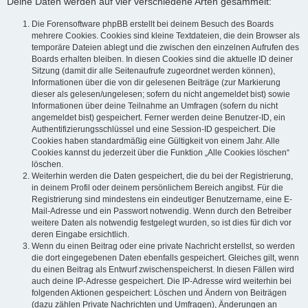
Deine Daten werden auf vier verschiedene Arten gesammelt:
Die Forensoftware phpBB erstellt bei deinem Besuch des Boards
mehrere Cookies. Cookies sind kleine Textdateien, die dein Browser als
temporäre Dateien ablegt und die zwischen den einzelnen Aufrufen des
Boards erhalten bleiben. In diesen Cookies sind die aktuelle ID deiner
Sitzung (damit dir alle Seitenaufrufe zugeordnet werden können),
Informationen über die von dir gelesenen Beiträge (zur Markierung
dieser als gelesen/ungelesen; sofern du nicht angemeldet bist) sowie
Informationen über deine Teilnahme an Umfragen (sofern du nicht
angemeldet bist) gespeichert. Ferner werden deine Benutzer-ID, ein
Authentifizierungsschlüssel und eine Session-ID gespeichert. Die
Cookies haben standardmäßig eine Gültigkeit von einem Jahr. Alle
Cookies kannst du jederzeit über die Funktion „Alle Cookies löschen“
löschen.
Weiterhin werden die Daten gespeichert, die du bei der Registrierung,
in deinem Profil oder deinem persönlichem Bereich angibst. Für die
Registrierung sind mindestens ein eindeutiger Benutzername, eine E-
Mail-Adresse und ein Passwort notwendig. Wenn durch den Betreiber
weitere Daten als notwendig festgelegt wurden, so ist dies für dich vor
deren Eingabe ersichtlich.
Wenn du einen Beitrag oder eine private Nachricht erstellst, so werden
die dort eingegebenen Daten ebenfalls gespeichert. Gleiches gilt, wenn
du einen Beitrag als Entwurf zwischenspeicherst. In diesen Fällen wird
auch deine IP-Adresse gespeichert. Die IP-Adresse wird weiterhin bei
folgenden Aktionen gespeichert: Löschen und Ändern von Beiträgen
(dazu zählen Private Nachrichten und Umfragen), Änderungen an