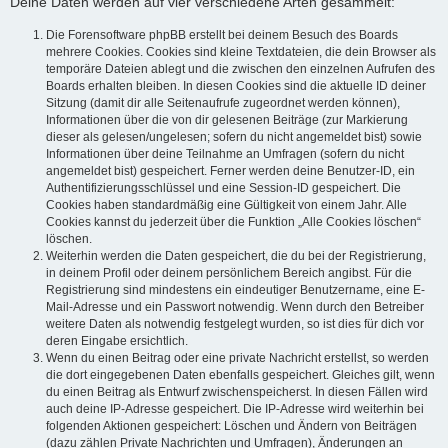
Deine Daten werden auf vier verschiedene Arten gesammelt:
Die Forensoftware phpBB erstellt bei deinem Besuch des Boards
mehrere Cookies. Cookies sind kleine Textdateien, die dein Browser als
temporäre Dateien ablegt und die zwischen den einzelnen Aufrufen des
Boards erhalten bleiben. In diesen Cookies sind die aktuelle ID deiner
Sitzung (damit dir alle Seitenaufrufe zugeordnet werden können),
Informationen über die von dir gelesenen Beiträge (zur Markierung
dieser als gelesen/ungelesen; sofern du nicht angemeldet bist) sowie
Informationen über deine Teilnahme an Umfragen (sofern du nicht
angemeldet bist) gespeichert. Ferner werden deine Benutzer-ID, ein
Authentifizierungsschlüssel und eine Session-ID gespeichert. Die
Cookies haben standardmäßig eine Gültigkeit von einem Jahr. Alle
Cookies kannst du jederzeit über die Funktion „Alle Cookies löschen“
löschen.
Weiterhin werden die Daten gespeichert, die du bei der Registrierung,
in deinem Profil oder deinem persönlichem Bereich angibst. Für die
Registrierung sind mindestens ein eindeutiger Benutzername, eine E-
Mail-Adresse und ein Passwort notwendig. Wenn durch den Betreiber
weitere Daten als notwendig festgelegt wurden, so ist dies für dich vor
deren Eingabe ersichtlich.
Wenn du einen Beitrag oder eine private Nachricht erstellst, so werden
die dort eingegebenen Daten ebenfalls gespeichert. Gleiches gilt, wenn
du einen Beitrag als Entwurf zwischenspeicherst. In diesen Fällen wird
auch deine IP-Adresse gespeichert. Die IP-Adresse wird weiterhin bei
folgenden Aktionen gespeichert: Löschen und Ändern von Beiträgen
(dazu zählen Private Nachrichten und Umfragen), Änderungen an