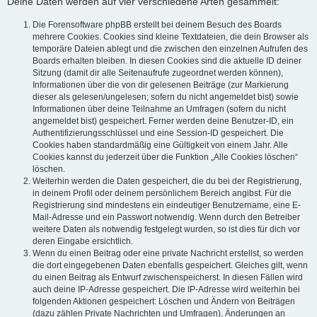
Deine Daten werden auf vier verschiedene Arten gesammelt:
Die Forensoftware phpBB erstellt bei deinem Besuch des Boards
mehrere Cookies. Cookies sind kleine Textdateien, die dein Browser als
temporäre Dateien ablegt und die zwischen den einzelnen Aufrufen des
Boards erhalten bleiben. In diesen Cookies sind die aktuelle ID deiner
Sitzung (damit dir alle Seitenaufrufe zugeordnet werden können),
Informationen über die von dir gelesenen Beiträge (zur Markierung
dieser als gelesen/ungelesen; sofern du nicht angemeldet bist) sowie
Informationen über deine Teilnahme an Umfragen (sofern du nicht
angemeldet bist) gespeichert. Ferner werden deine Benutzer-ID, ein
Authentifizierungsschlüssel und eine Session-ID gespeichert. Die
Cookies haben standardmäßig eine Gültigkeit von einem Jahr. Alle
Cookies kannst du jederzeit über die Funktion „Alle Cookies löschen“
löschen.
Weiterhin werden die Daten gespeichert, die du bei der Registrierung,
in deinem Profil oder deinem persönlichem Bereich angibst. Für die
Registrierung sind mindestens ein eindeutiger Benutzername, eine E-
Mail-Adresse und ein Passwort notwendig. Wenn durch den Betreiber
weitere Daten als notwendig festgelegt wurden, so ist dies für dich vor
deren Eingabe ersichtlich.
Wenn du einen Beitrag oder eine private Nachricht erstellst, so werden
die dort eingegebenen Daten ebenfalls gespeichert. Gleiches gilt, wenn
du einen Beitrag als Entwurf zwischenspeicherst. In diesen Fällen wird
auch deine IP-Adresse gespeichert. Die IP-Adresse wird weiterhin bei
folgenden Aktionen gespeichert: Löschen und Ändern von Beiträgen
(dazu zählen Private Nachrichten und Umfragen), Änderungen an