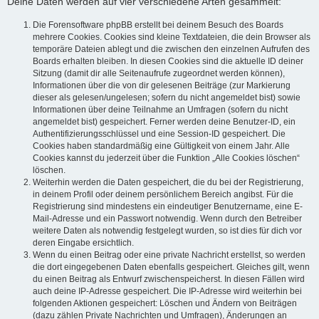
Deine Daten werden auf vier verschiedene Arten gesammelt:
Die Forensoftware phpBB erstellt bei deinem Besuch des Boards
mehrere Cookies. Cookies sind kleine Textdateien, die dein Browser als
temporäre Dateien ablegt und die zwischen den einzelnen Aufrufen des
Boards erhalten bleiben. In diesen Cookies sind die aktuelle ID deiner
Sitzung (damit dir alle Seitenaufrufe zugeordnet werden können),
Informationen über die von dir gelesenen Beiträge (zur Markierung
dieser als gelesen/ungelesen; sofern du nicht angemeldet bist) sowie
Informationen über deine Teilnahme an Umfragen (sofern du nicht
angemeldet bist) gespeichert. Ferner werden deine Benutzer-ID, ein
Authentifizierungsschlüssel und eine Session-ID gespeichert. Die
Cookies haben standardmäßig eine Gültigkeit von einem Jahr. Alle
Cookies kannst du jederzeit über die Funktion „Alle Cookies löschen“
löschen.
Weiterhin werden die Daten gespeichert, die du bei der Registrierung,
in deinem Profil oder deinem persönlichem Bereich angibst. Für die
Registrierung sind mindestens ein eindeutiger Benutzername, eine E-
Mail-Adresse und ein Passwort notwendig. Wenn durch den Betreiber
weitere Daten als notwendig festgelegt wurden, so ist dies für dich vor
deren Eingabe ersichtlich.
Wenn du einen Beitrag oder eine private Nachricht erstellst, so werden
die dort eingegebenen Daten ebenfalls gespeichert. Gleiches gilt, wenn
du einen Beitrag als Entwurf zwischenspeicherst. In diesen Fällen wird
auch deine IP-Adresse gespeichert. Die IP-Adresse wird weiterhin bei
folgenden Aktionen gespeichert: Löschen und Ändern von Beiträgen
(dazu zählen Private Nachrichten und Umfragen), Änderungen an