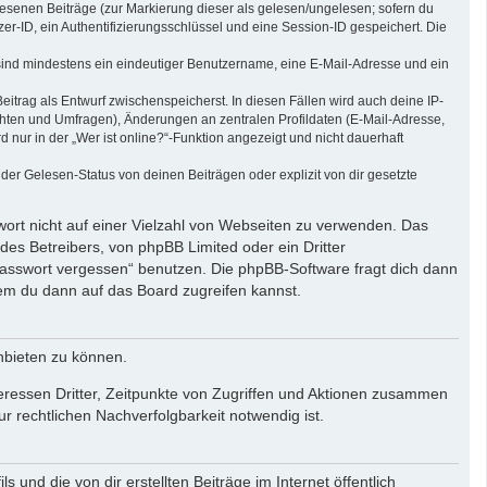
elesenen Beiträge (zur Markierung dieser als gelesen/ungelesen; sofern du
r-ID, ein Authentifizierungsschlüssel und eine Session-ID gespeichert. Die
g sind mindestens ein eindeutiger Benutzername, eine E-Mail-Adresse und ein
eitrag als Entwurf zwischenspeicherst. In diesen Fällen wird auch deine IP-
chten und Umfragen), Änderungen an zentralen Profildaten (E-Mail-Adresse,
ur in der „Wer ist online?“-Funktion angezeigt und nicht dauerhaft
er Gelesen-Status von deinen Beiträgen oder explizit von dir gesetzte
wort nicht auf einer Vielzahl von Webseiten zu verwenden. Das
des Betreibers, von phpBB Limited oder ein Dritter
Passwort vergessen“ benutzen. Die phpBB-Software fragt dich dann
em du dann auf das Board zugreifen kannst.
nbieten zu können.
eressen Dritter, Zeitpunkte von Zugriffen und Aktionen zusammen
 rechtlichen Nachverfolgbarkeit notwendig ist.
und die von dir erstellten Beiträge im Internet öffentlich