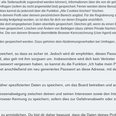
dir alle Seitenaufrufe zugeordnet werden können), Informationen über die von dir g
fragen (sofern du nicht angemeldet bist) gespeichert. Ferner werden deine Benutze
ies kannst du jederzeit über die Funktion „Alle Cookies löschen“ löschen.
 in deinem Profil oder deinem persönlichem Bereich angibst. Für die Registrierun
ig festgelegt wurden, so ist dies für dich vor deren Eingabe ersichtlich.
 die dort eingegebenen Daten ebenfalls gespeichert. Gleiches gilt, wenn du einen B
ionen gespeichert: Löschen und Ändern von Beiträgen (dazu zählen Private Nachri
e. Die von deinem Browser übermittelte Browser-Kennzeichnung (User Agent) wird n
aten gespeichert werden. Dazu gehören dein Abstimmungsverhalten bei Umfragen, d
ichert, so dass es sicher ist. Jedoch wird dir empfohlen, dieses Pass
, also geh mit ihm sorgsam um. Insbesondere wird dich kein Vertreter 
 Passwort vergessen haben, so kannst du die Funktion „Ich habe mein 
 anschließend ein neu generiertes Passwort an diese Adresse, mit d
äher spezifizierten Daten zu speichern, um das Board betreiben und a
teressenabwägung zwischen deinen und seinen Interessen sowie den Int
rowser-Kennung zu speichern, sofern dies zur Gefahrenabwehr oder zur
 ermöglichen. Du bist dir daher bewusst, dass die Daten deines Profils 