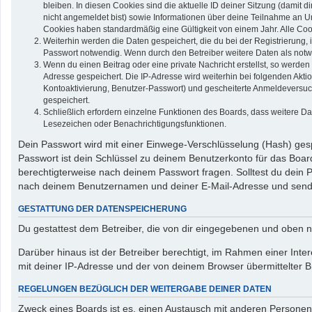
bleiben. In diesen Cookies sind die aktuelle ID deiner Sitzung (damit 
nicht angemeldet bist) sowie Informationen über deine Teilnahme an Um
Cookies haben standardmäßig eine Gültigkeit von einem Jahr. Alle Cook
Weiterhin werden die Daten gespeichert, die du bei der Registrierung,
Passwort notwendig. Wenn durch den Betreiber weitere Daten als notwend
Wenn du einen Beitrag oder eine private Nachricht erstellst, so werden
Adresse gespeichert. Die IP-Adresse wird weiterhin bei folgenden Akt
Kontoaktivierung, Benutzer-Passwort) und gescheiterte Anmeldeversuch
gespeichert.
Schließlich erfordern einzelne Funktionen des Boards, dass weitere D
Lesezeichen oder Benachrichtigungsfunktionen.
Dein Passwort wird mit einer Einwege-Verschlüsselung (Hash) gespe
Passwort ist dein Schlüssel zu deinem Benutzerkonto für das Board
berechtigterweise nach deinem Passwort fragen. Solltest du dein
nach deinem Benutzernamen und deiner E-Mail-Adresse und sendet
GESTATTUNG DER DATENSPEICHERUNG
Du gestattest dem Betreiber, die von dir eingegebenen und oben n
Darüber hinaus ist der Betreiber berechtigt, im Rahmen einer In
mit deiner IP-Adresse und der von deinem Browser übermittelter B
REGELUNGEN BEZÜGLICH DER WEITERGABE DEINER DATEN
Zweck eines Boards ist es, einen Austausch mit anderen Personen zu