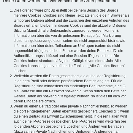
Deine Daten werden auf vier verschiedene Arten gesammelt:
Die Forensoftware phpBB erstellt bei deinem Besuch des Boards
mehrere Cookies. Cookies sind kleine Textdateien, die dein Browser als
temporäre Dateien ablegt und die zwischen den einzelnen Aufrufen des
Boards erhalten bleiben. In diesen Cookies sind die aktuelle ID deiner
Sitzung (damit dir alle Seitenaufrufe zugeordnet werden können),
Informationen über die von dir gelesenen Beiträge (zur Markierung
dieser als gelesen/ungelesen; sofern du nicht angemeldet bist) sowie
Informationen über deine Teilnahme an Umfragen (sofern du nicht
angemeldet bist) gespeichert. Ferner werden deine Benutzer-ID, ein
Authentifizierungsschlüssel und eine Session-ID gespeichert. Die
Cookies haben standardmäßig eine Gültigkeit von einem Jahr. Alle
Cookies kannst du jederzeit über die Funktion „Alle Cookies löschen“
löschen.
Weiterhin werden die Daten gespeichert, die du bei der Registrierung,
in deinem Profil oder deinem persönlichem Bereich angibst. Für die
Registrierung sind mindestens ein eindeutiger Benutzername, eine E-
Mail-Adresse und ein Passwort notwendig. Wenn durch den Betreiber
weitere Daten als notwendig festgelegt wurden, so ist dies für dich vor
deren Eingabe ersichtlich.
Wenn du einen Beitrag oder eine private Nachricht erstellst, so werden
die dort eingegebenen Daten ebenfalls gespeichert. Gleiches gilt, wenn
du einen Beitrag als Entwurf zwischenspeicherst. In diesen Fällen wird
auch deine IP-Adresse gespeichert. Die IP-Adresse wird weiterhin bei
folgenden Aktionen gespeichert: Löschen und Ändern von Beiträgen
(dazu zählen Private Nachrichten und Umfragen), Änderungen an