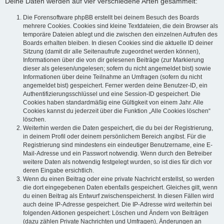
Deine Daten werden auf vier verschiedene Arten gesammelt:
Die Forensoftware phpBB erstellt bei deinem Besuch des Boards
mehrere Cookies. Cookies sind kleine Textdateien, die dein Browser als
temporäre Dateien ablegt und die zwischen den einzelnen Aufrufen des
Boards erhalten bleiben. In diesen Cookies sind die aktuelle ID deiner
Sitzung (damit dir alle Seitenaufrufe zugeordnet werden können),
Informationen über die von dir gelesenen Beiträge (zur Markierung
dieser als gelesen/ungelesen; sofern du nicht angemeldet bist) sowie
Informationen über deine Teilnahme an Umfragen (sofern du nicht
angemeldet bist) gespeichert. Ferner werden deine Benutzer-ID, ein
Authentifizierungsschlüssel und eine Session-ID gespeichert. Die
Cookies haben standardmäßig eine Gültigkeit von einem Jahr. Alle
Cookies kannst du jederzeit über die Funktion „Alle Cookies löschen“
löschen.
Weiterhin werden die Daten gespeichert, die du bei der Registrierung,
in deinem Profil oder deinem persönlichem Bereich angibst. Für die
Registrierung sind mindestens ein eindeutiger Benutzername, eine E-
Mail-Adresse und ein Passwort notwendig. Wenn durch den Betreiber
weitere Daten als notwendig festgelegt wurden, so ist dies für dich vor
deren Eingabe ersichtlich.
Wenn du einen Beitrag oder eine private Nachricht erstellst, so werden
die dort eingegebenen Daten ebenfalls gespeichert. Gleiches gilt, wenn
du einen Beitrag als Entwurf zwischenspeicherst. In diesen Fällen wird
auch deine IP-Adresse gespeichert. Die IP-Adresse wird weiterhin bei
folgenden Aktionen gespeichert: Löschen und Ändern von Beiträgen
(dazu zählen Private Nachrichten und Umfragen), Änderungen an