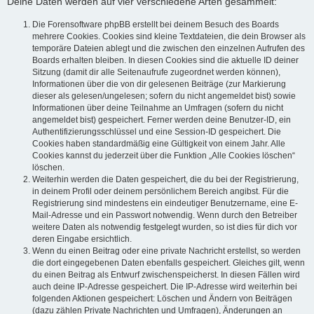
Deine Daten werden auf vier verschiedene Arten gesammelt:
Die Forensoftware phpBB erstellt bei deinem Besuch des Boards
mehrere Cookies. Cookies sind kleine Textdateien, die dein Browser als
temporäre Dateien ablegt und die zwischen den einzelnen Aufrufen des
Boards erhalten bleiben. In diesen Cookies sind die aktuelle ID deiner
Sitzung (damit dir alle Seitenaufrufe zugeordnet werden können),
Informationen über die von dir gelesenen Beiträge (zur Markierung
dieser als gelesen/ungelesen; sofern du nicht angemeldet bist) sowie
Informationen über deine Teilnahme an Umfragen (sofern du nicht
angemeldet bist) gespeichert. Ferner werden deine Benutzer-ID, ein
Authentifizierungsschlüssel und eine Session-ID gespeichert. Die
Cookies haben standardmäßig eine Gültigkeit von einem Jahr. Alle
Cookies kannst du jederzeit über die Funktion „Alle Cookies löschen“
löschen.
Weiterhin werden die Daten gespeichert, die du bei der Registrierung,
in deinem Profil oder deinem persönlichem Bereich angibst. Für die
Registrierung sind mindestens ein eindeutiger Benutzername, eine E-
Mail-Adresse und ein Passwort notwendig. Wenn durch den Betreiber
weitere Daten als notwendig festgelegt wurden, so ist dies für dich vor
deren Eingabe ersichtlich.
Wenn du einen Beitrag oder eine private Nachricht erstellst, so werden
die dort eingegebenen Daten ebenfalls gespeichert. Gleiches gilt, wenn
du einen Beitrag als Entwurf zwischenspeicherst. In diesen Fällen wird
auch deine IP-Adresse gespeichert. Die IP-Adresse wird weiterhin bei
folgenden Aktionen gespeichert: Löschen und Ändern von Beiträgen
(dazu zählen Private Nachrichten und Umfragen), Änderungen an