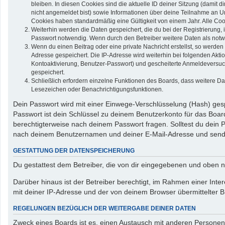
bleiben. In diesen Cookies sind die aktuelle ID deiner Sitzung (damit 
nicht angemeldet bist) sowie Informationen über deine Teilnahme an Um
Cookies haben standardmäßig eine Gültigkeit von einem Jahr. Alle Cook
Weiterhin werden die Daten gespeichert, die du bei der Registrierung,
Passwort notwendig. Wenn durch den Betreiber weitere Daten als notwend
Wenn du einen Beitrag oder eine private Nachricht erstellst, so werden
Adresse gespeichert. Die IP-Adresse wird weiterhin bei folgenden Akt
Kontoaktivierung, Benutzer-Passwort) und gescheiterte Anmeldeversuch
gespeichert.
Schließlich erfordern einzelne Funktionen des Boards, dass weitere D
Lesezeichen oder Benachrichtigungsfunktionen.
Dein Passwort wird mit einer Einwege-Verschlüsselung (Hash) gespe
Passwort ist dein Schlüssel zu deinem Benutzerkonto für das Board
berechtigterweise nach deinem Passwort fragen. Solltest du dein
nach deinem Benutzernamen und deiner E-Mail-Adresse und sendet
GESTATTUNG DER DATENSPEICHERUNG
Du gestattest dem Betreiber, die von dir eingegebenen und oben n
Darüber hinaus ist der Betreiber berechtigt, im Rahmen einer In
mit deiner IP-Adresse und der von deinem Browser übermittelter B
REGELUNGEN BEZÜGLICH DER WEITERGABE DEINER DATEN
Zweck eines Boards ist es, einen Austausch mit anderen Personen zu