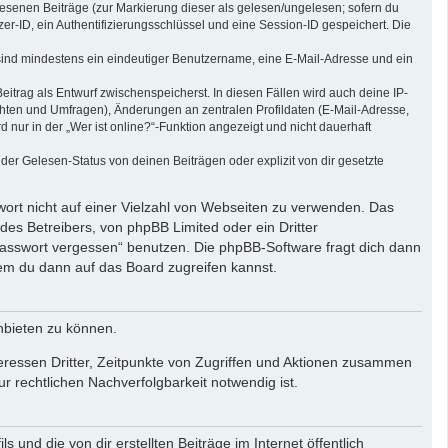
elesenen Beiträge (zur Markierung dieser als gelesen/ungelesen; sofern du
r-ID, ein Authentifizierungsschlüssel und eine Session-ID gespeichert. Die
g sind mindestens ein eindeutiger Benutzername, eine E-Mail-Adresse und ein
eitrag als Entwurf zwischenspeicherst. In diesen Fällen wird auch deine IP-
chten und Umfragen), Änderungen an zentralen Profildaten (E-Mail-Adresse,
ur in der „Wer ist online?“-Funktion angezeigt und nicht dauerhaft
er Gelesen-Status von deinen Beiträgen oder explizit von dir gesetzte
wort nicht auf einer Vielzahl von Webseiten zu verwenden. Das
des Betreibers, von phpBB Limited oder ein Dritter
Passwort vergessen“ benutzen. Die phpBB-Software fragt dich dann
em du dann auf das Board zugreifen kannst.
nbieten zu können.
eressen Dritter, Zeitpunkte von Zugriffen und Aktionen zusammen
 rechtlichen Nachverfolgbarkeit notwendig ist.
und die von dir erstellten Beiträge im Internet öffentlich