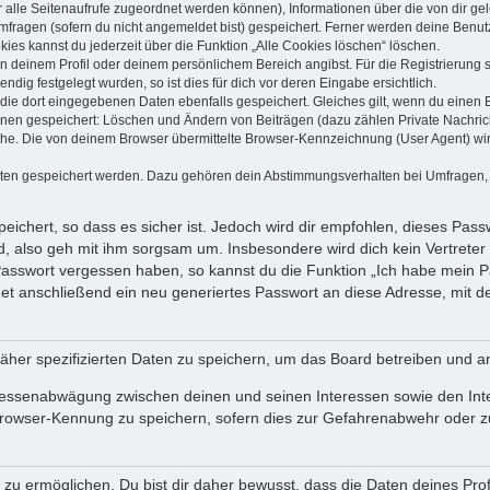
dir alle Seitenaufrufe zugeordnet werden können), Informationen über die von dir g
fragen (sofern du nicht angemeldet bist) gespeichert. Ferner werden deine Benutze
ies kannst du jederzeit über die Funktion „Alle Cookies löschen“ löschen.
 in deinem Profil oder deinem persönlichem Bereich angibst. Für die Registrierun
ig festgelegt wurden, so ist dies für dich vor deren Eingabe ersichtlich.
 die dort eingegebenen Daten ebenfalls gespeichert. Gleiches gilt, wenn du einen B
ionen gespeichert: Löschen und Ändern von Beiträgen (dazu zählen Private Nachri
e. Die von deinem Browser übermittelte Browser-Kennzeichnung (User Agent) wird n
aten gespeichert werden. Dazu gehören dein Abstimmungsverhalten bei Umfragen, d
ichert, so dass es sicher ist. Jedoch wird dir empfohlen, dieses Pass
, also geh mit ihm sorgsam um. Insbesondere wird dich kein Vertreter 
 Passwort vergessen haben, so kannst du die Funktion „Ich habe mein 
 anschließend ein neu generiertes Passwort an diese Adresse, mit d
äher spezifizierten Daten zu speichern, um das Board betreiben und a
teressenabwägung zwischen deinen und seinen Interessen sowie den Int
rowser-Kennung zu speichern, sofern dies zur Gefahrenabwehr oder zur
 ermöglichen. Du bist dir daher bewusst, dass die Daten deines Profils 