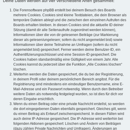
Deine Daten werden auf vier verschiedene Arten gesammelt:
Die Forensoftware phpBB erstellt bei deinem Besuch des Boards
mehrere Cookies. Cookies sind kleine Textdateien, die dein Browser als
temporäre Dateien ablegt und die zwischen den einzelnen Aufrufen des
Boards erhalten bleiben. In diesen Cookies sind die aktuelle ID deiner
Sitzung (damit dir alle Seitenaufrufe zugeordnet werden können),
Informationen über die von dir gelesenen Beiträge (zur Markierung
dieser als gelesen/ungelesen; sofern du nicht angemeldet bist) sowie
Informationen über deine Teilnahme an Umfragen (sofern du nicht
angemeldet bist) gespeichert. Ferner werden deine Benutzer-ID, ein
Authentifizierungsschlüssel und eine Session-ID gespeichert. Die
Cookies haben standardmäßig eine Gültigkeit von einem Jahr. Alle
Cookies kannst du jederzeit über die Funktion „Alle Cookies löschen“
löschen.
Weiterhin werden die Daten gespeichert, die du bei der Registrierung,
in deinem Profil oder deinem persönlichem Bereich angibst. Für die
Registrierung sind mindestens ein eindeutiger Benutzername, eine E-
Mail-Adresse und ein Passwort notwendig. Wenn durch den Betreiber
weitere Daten als notwendig festgelegt wurden, so ist dies für dich vor
deren Eingabe ersichtlich.
Wenn du einen Beitrag oder eine private Nachricht erstellst, so werden
die dort eingegebenen Daten ebenfalls gespeichert. Gleiches gilt, wenn
du einen Beitrag als Entwurf zwischenspeicherst. In diesen Fällen wird
auch deine IP-Adresse gespeichert. Die IP-Adresse wird weiterhin bei
folgenden Aktionen gespeichert: Löschen und Ändern von Beiträgen
(dazu zählen Private Nachrichten und Umfragen), Änderungen an