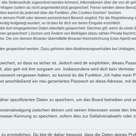
dir alle Seitenaufrufe zugeordnet werden können), Informationen über die von dir g
fragen (sofern du nicht angemeldet bist) gespeichert. Ferner werden deine Benutze
ies kannst du jederzeit über die Funktion „Alle Cookies löschen“ löschen.
 in deinem Profil oder deinem persönlichem Bereich angibst. Für die Registrierun
ig festgelegt wurden, so ist dies für dich vor deren Eingabe ersichtlich.
 die dort eingegebenen Daten ebenfalls gespeichert. Gleiches gilt, wenn du einen B
ionen gespeichert: Löschen und Ändern von Beiträgen (dazu zählen Private Nachri
e. Die von deinem Browser übermittelte Browser-Kennzeichnung (User Agent) wird n
aten gespeichert werden. Dazu gehören dein Abstimmungsverhalten bei Umfragen, d
ichert, so dass es sicher ist. Jedoch wird dir empfohlen, dieses Pass
, also geh mit ihm sorgsam um. Insbesondere wird dich kein Vertreter 
 Passwort vergessen haben, so kannst du die Funktion „Ich habe mein 
 anschließend ein neu generiertes Passwort an diese Adresse, mit d
äher spezifizierten Daten zu speichern, um das Board betreiben und a
teressenabwägung zwischen deinen und seinen Interessen sowie den Int
rowser-Kennung zu speichern, sofern dies zur Gefahrenabwehr oder zur
 ermöglichen. Du bist dir daher bewusst, dass die Daten deines Profils 