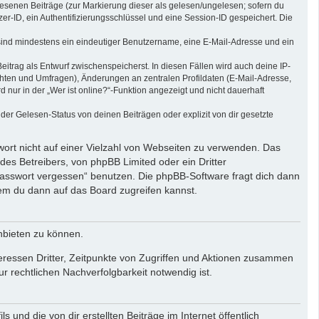
elesenen Beiträge (zur Markierung dieser als gelesen/ungelesen; sofern du
r-ID, ein Authentifizierungsschlüssel und eine Session-ID gespeichert. Die
g sind mindestens ein eindeutiger Benutzername, eine E-Mail-Adresse und ein
eitrag als Entwurf zwischenspeicherst. In diesen Fällen wird auch deine IP-
chten und Umfragen), Änderungen an zentralen Profildaten (E-Mail-Adresse,
ur in der „Wer ist online?“-Funktion angezeigt und nicht dauerhaft
er Gelesen-Status von deinen Beiträgen oder explizit von dir gesetzte
wort nicht auf einer Vielzahl von Webseiten zu verwenden. Das
des Betreibers, von phpBB Limited oder ein Dritter
Passwort vergessen“ benutzen. Die phpBB-Software fragt dich dann
em du dann auf das Board zugreifen kannst.
nbieten zu können.
eressen Dritter, Zeitpunkte von Zugriffen und Aktionen zusammen
 rechtlichen Nachverfolgbarkeit notwendig ist.
und die von dir erstellten Beiträge im Internet öffentlich