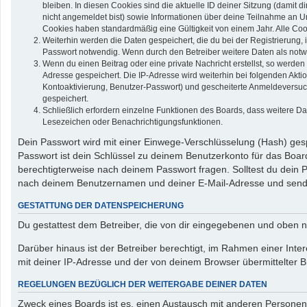
bleiben. In diesen Cookies sind die aktuelle ID deiner Sitzung (damit 
nicht angemeldet bist) sowie Informationen über deine Teilnahme an Um
Cookies haben standardmäßig eine Gültigkeit von einem Jahr. Alle Cook
Weiterhin werden die Daten gespeichert, die du bei der Registrierung,
Passwort notwendig. Wenn durch den Betreiber weitere Daten als notwend
Wenn du einen Beitrag oder eine private Nachricht erstellst, so werden
Adresse gespeichert. Die IP-Adresse wird weiterhin bei folgenden Akt
Kontoaktivierung, Benutzer-Passwort) und gescheiterte Anmeldeversuch
gespeichert.
Schließlich erfordern einzelne Funktionen des Boards, dass weitere D
Lesezeichen oder Benachrichtigungsfunktionen.
Dein Passwort wird mit einer Einwege-Verschlüsselung (Hash) gespe
Passwort ist dein Schlüssel zu deinem Benutzerkonto für das Board
berechtigterweise nach deinem Passwort fragen. Solltest du dein
nach deinem Benutzernamen und deiner E-Mail-Adresse und sendet
GESTATTUNG DER DATENSPEICHERUNG
Du gestattest dem Betreiber, die von dir eingegebenen und oben n
Darüber hinaus ist der Betreiber berechtigt, im Rahmen einer In
mit deiner IP-Adresse und der von deinem Browser übermittelter B
REGELUNGEN BEZÜGLICH DER WEITERGABE DEINER DATEN
Zweck eines Boards ist es, einen Austausch mit anderen Personen zu