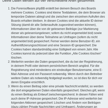
Deine Daten werden auf vier verschiedene Arten gesammelt:
Die Forensoftware phpBB erstellt bei deinem Besuch des Boards
mehrere Cookies. Cookies sind kleine Textdateien, die dein Browser als
temporäre Dateien ablegt und die zwischen den einzelnen Aufrufen des
Boards erhalten bleiben. In diesen Cookies sind die aktuelle ID deiner
Sitzung (damit dir alle Seitenaufrufe zugeordnet werden können),
Informationen über die von dir gelesenen Beiträge (zur Markierung
dieser als gelesen/ungelesen; sofern du nicht angemeldet bist) sowie
Informationen über deine Teilnahme an Umfragen (sofern du nicht
angemeldet bist) gespeichert. Ferner werden deine Benutzer-ID, ein
Authentifizierungsschlüssel und eine Session-ID gespeichert. Die
Cookies haben standardmäßig eine Gültigkeit von einem Jahr. Alle
Cookies kannst du jederzeit über die Funktion „Alle Cookies löschen“
löschen.
Weiterhin werden die Daten gespeichert, die du bei der Registrierung,
in deinem Profil oder deinem persönlichem Bereich angibst. Für die
Registrierung sind mindestens ein eindeutiger Benutzername, eine E-
Mail-Adresse und ein Passwort notwendig. Wenn durch den Betreiber
weitere Daten als notwendig festgelegt wurden, so ist dies für dich vor
deren Eingabe ersichtlich.
Wenn du einen Beitrag oder eine private Nachricht erstellst, so werden
die dort eingegebenen Daten ebenfalls gespeichert. Gleiches gilt, wenn
du einen Beitrag als Entwurf zwischenspeicherst. In diesen Fällen wird
auch deine IP-Adresse gespeichert. Die IP-Adresse wird weiterhin bei
folgenden Aktionen gespeichert: Löschen und Ändern von Beiträgen
(dazu zählen Private Nachrichten und Umfragen), Änderungen an