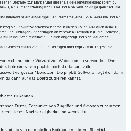
elesenen Beiträge (zur Markierung dieser als gelesen/ungelesen; sofern du
r-ID, ein Authentifizierungsschlüssel und eine Session-ID gespeichert. Die
g sind mindestens ein eindeutiger Benutzername, eine E-Mail-Adresse und ein
eitrag als Entwurf zwischenspeicherst. In diesen Fällen wird auch deine IP-
chten und Umfragen), Änderungen an zentralen Profildaten (E-Mail-Adresse,
ur in der „Wer ist online?“-Funktion angezeigt und nicht dauerhaft
er Gelesen-Status von deinen Beiträgen oder explizit von dir gesetzte
wort nicht auf einer Vielzahl von Webseiten zu verwenden. Das
des Betreibers, von phpBB Limited oder ein Dritter
Passwort vergessen“ benutzen. Die phpBB-Software fragt dich dann
em du dann auf das Board zugreifen kannst.
nbieten zu können.
eressen Dritter, Zeitpunkte von Zugriffen und Aktionen zusammen
 rechtlichen Nachverfolgbarkeit notwendig ist.
und die von dir erstellten Beiträge im Internet öffentlich