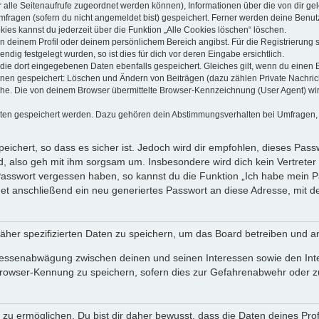
dir alle Seitenaufrufe zugeordnet werden können), Informationen über die von dir g
fragen (sofern du nicht angemeldet bist) gespeichert. Ferner werden deine Benutze
ies kannst du jederzeit über die Funktion „Alle Cookies löschen“ löschen.
 in deinem Profil oder deinem persönlichem Bereich angibst. Für die Registrierun
ig festgelegt wurden, so ist dies für dich vor deren Eingabe ersichtlich.
 die dort eingegebenen Daten ebenfalls gespeichert. Gleiches gilt, wenn du einen B
ionen gespeichert: Löschen und Ändern von Beiträgen (dazu zählen Private Nachri
e. Die von deinem Browser übermittelte Browser-Kennzeichnung (User Agent) wird n
aten gespeichert werden. Dazu gehören dein Abstimmungsverhalten bei Umfragen, d
ichert, so dass es sicher ist. Jedoch wird dir empfohlen, dieses Pass
, also geh mit ihm sorgsam um. Insbesondere wird dich kein Vertreter 
 Passwort vergessen haben, so kannst du die Funktion „Ich habe mein 
 anschließend ein neu generiertes Passwort an diese Adresse, mit d
äher spezifizierten Daten zu speichern, um das Board betreiben und a
teressenabwägung zwischen deinen und seinen Interessen sowie den Int
rowser-Kennung zu speichern, sofern dies zur Gefahrenabwehr oder zur
 ermöglichen. Du bist dir daher bewusst, dass die Daten deines Profils 