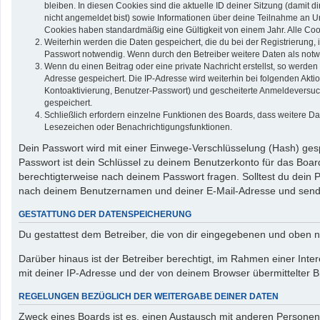
bleiben. In diesen Cookies sind die aktuelle ID deiner Sitzung (damit 
nicht angemeldet bist) sowie Informationen über deine Teilnahme an Um
Cookies haben standardmäßig eine Gültigkeit von einem Jahr. Alle Cook
Weiterhin werden die Daten gespeichert, die du bei der Registrierung,
Passwort notwendig. Wenn durch den Betreiber weitere Daten als notwend
Wenn du einen Beitrag oder eine private Nachricht erstellst, so werden
Adresse gespeichert. Die IP-Adresse wird weiterhin bei folgenden Akt
Kontoaktivierung, Benutzer-Passwort) und gescheiterte Anmeldeversuch
gespeichert.
Schließlich erfordern einzelne Funktionen des Boards, dass weitere D
Lesezeichen oder Benachrichtigungsfunktionen.
Dein Passwort wird mit einer Einwege-Verschlüsselung (Hash) gespe
Passwort ist dein Schlüssel zu deinem Benutzerkonto für das Board
berechtigterweise nach deinem Passwort fragen. Solltest du dein
nach deinem Benutzernamen und deiner E-Mail-Adresse und sendet
GESTATTUNG DER DATENSPEICHERUNG
Du gestattest dem Betreiber, die von dir eingegebenen und oben n
Darüber hinaus ist der Betreiber berechtigt, im Rahmen einer In
mit deiner IP-Adresse und der von deinem Browser übermittelter B
REGELUNGEN BEZÜGLICH DER WEITERGABE DEINER DATEN
Zweck eines Boards ist es, einen Austausch mit anderen Personen zu