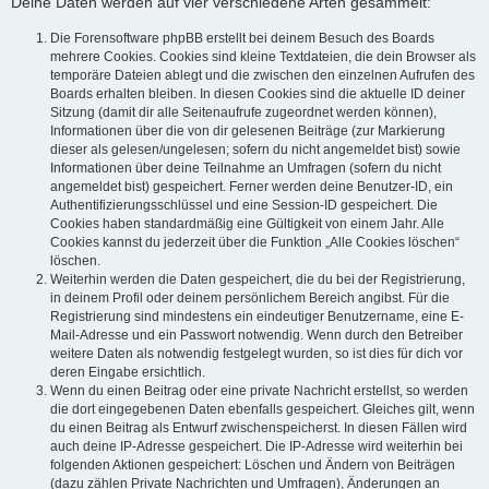
Deine Daten werden auf vier verschiedene Arten gesammelt:
Die Forensoftware phpBB erstellt bei deinem Besuch des Boards
mehrere Cookies. Cookies sind kleine Textdateien, die dein Browser als
temporäre Dateien ablegt und die zwischen den einzelnen Aufrufen des
Boards erhalten bleiben. In diesen Cookies sind die aktuelle ID deiner
Sitzung (damit dir alle Seitenaufrufe zugeordnet werden können),
Informationen über die von dir gelesenen Beiträge (zur Markierung
dieser als gelesen/ungelesen; sofern du nicht angemeldet bist) sowie
Informationen über deine Teilnahme an Umfragen (sofern du nicht
angemeldet bist) gespeichert. Ferner werden deine Benutzer-ID, ein
Authentifizierungsschlüssel und eine Session-ID gespeichert. Die
Cookies haben standardmäßig eine Gültigkeit von einem Jahr. Alle
Cookies kannst du jederzeit über die Funktion „Alle Cookies löschen“
löschen.
Weiterhin werden die Daten gespeichert, die du bei der Registrierung,
in deinem Profil oder deinem persönlichem Bereich angibst. Für die
Registrierung sind mindestens ein eindeutiger Benutzername, eine E-
Mail-Adresse und ein Passwort notwendig. Wenn durch den Betreiber
weitere Daten als notwendig festgelegt wurden, so ist dies für dich vor
deren Eingabe ersichtlich.
Wenn du einen Beitrag oder eine private Nachricht erstellst, so werden
die dort eingegebenen Daten ebenfalls gespeichert. Gleiches gilt, wenn
du einen Beitrag als Entwurf zwischenspeicherst. In diesen Fällen wird
auch deine IP-Adresse gespeichert. Die IP-Adresse wird weiterhin bei
folgenden Aktionen gespeichert: Löschen und Ändern von Beiträgen
(dazu zählen Private Nachrichten und Umfragen), Änderungen an