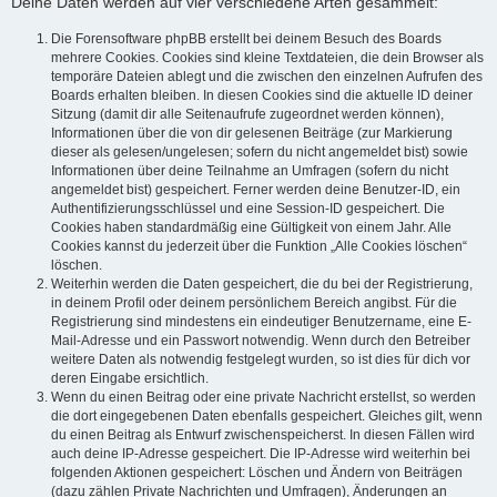
Deine Daten werden auf vier verschiedene Arten gesammelt:
Die Forensoftware phpBB erstellt bei deinem Besuch des Boards
mehrere Cookies. Cookies sind kleine Textdateien, die dein Browser als
temporäre Dateien ablegt und die zwischen den einzelnen Aufrufen des
Boards erhalten bleiben. In diesen Cookies sind die aktuelle ID deiner
Sitzung (damit dir alle Seitenaufrufe zugeordnet werden können),
Informationen über die von dir gelesenen Beiträge (zur Markierung
dieser als gelesen/ungelesen; sofern du nicht angemeldet bist) sowie
Informationen über deine Teilnahme an Umfragen (sofern du nicht
angemeldet bist) gespeichert. Ferner werden deine Benutzer-ID, ein
Authentifizierungsschlüssel und eine Session-ID gespeichert. Die
Cookies haben standardmäßig eine Gültigkeit von einem Jahr. Alle
Cookies kannst du jederzeit über die Funktion „Alle Cookies löschen“
löschen.
Weiterhin werden die Daten gespeichert, die du bei der Registrierung,
in deinem Profil oder deinem persönlichem Bereich angibst. Für die
Registrierung sind mindestens ein eindeutiger Benutzername, eine E-
Mail-Adresse und ein Passwort notwendig. Wenn durch den Betreiber
weitere Daten als notwendig festgelegt wurden, so ist dies für dich vor
deren Eingabe ersichtlich.
Wenn du einen Beitrag oder eine private Nachricht erstellst, so werden
die dort eingegebenen Daten ebenfalls gespeichert. Gleiches gilt, wenn
du einen Beitrag als Entwurf zwischenspeicherst. In diesen Fällen wird
auch deine IP-Adresse gespeichert. Die IP-Adresse wird weiterhin bei
folgenden Aktionen gespeichert: Löschen und Ändern von Beiträgen
(dazu zählen Private Nachrichten und Umfragen), Änderungen an