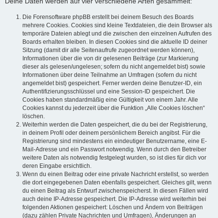
Deine Daten werden auf vier verschiedene Arten gesammelt:
Die Forensoftware phpBB erstellt bei deinem Besuch des Boards
mehrere Cookies. Cookies sind kleine Textdateien, die dein Browser als
temporäre Dateien ablegt und die zwischen den einzelnen Aufrufen des
Boards erhalten bleiben. In diesen Cookies sind die aktuelle ID deiner
Sitzung (damit dir alle Seitenaufrufe zugeordnet werden können),
Informationen über die von dir gelesenen Beiträge (zur Markierung
dieser als gelesen/ungelesen; sofern du nicht angemeldet bist) sowie
Informationen über deine Teilnahme an Umfragen (sofern du nicht
angemeldet bist) gespeichert. Ferner werden deine Benutzer-ID, ein
Authentifizierungsschlüssel und eine Session-ID gespeichert. Die
Cookies haben standardmäßig eine Gültigkeit von einem Jahr. Alle
Cookies kannst du jederzeit über die Funktion „Alle Cookies löschen“
löschen.
Weiterhin werden die Daten gespeichert, die du bei der Registrierung,
in deinem Profil oder deinem persönlichem Bereich angibst. Für die
Registrierung sind mindestens ein eindeutiger Benutzername, eine E-
Mail-Adresse und ein Passwort notwendig. Wenn durch den Betreiber
weitere Daten als notwendig festgelegt wurden, so ist dies für dich vor
deren Eingabe ersichtlich.
Wenn du einen Beitrag oder eine private Nachricht erstellst, so werden
die dort eingegebenen Daten ebenfalls gespeichert. Gleiches gilt, wenn
du einen Beitrag als Entwurf zwischenspeicherst. In diesen Fällen wird
auch deine IP-Adresse gespeichert. Die IP-Adresse wird weiterhin bei
folgenden Aktionen gespeichert: Löschen und Ändern von Beiträgen
(dazu zählen Private Nachrichten und Umfragen), Änderungen an