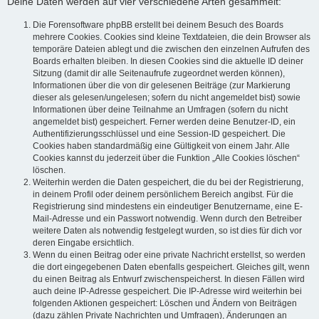
Deine Daten werden auf vier verschiedene Arten gesammelt:
Die Forensoftware phpBB erstellt bei deinem Besuch des Boards
mehrere Cookies. Cookies sind kleine Textdateien, die dein Browser als
temporäre Dateien ablegt und die zwischen den einzelnen Aufrufen des
Boards erhalten bleiben. In diesen Cookies sind die aktuelle ID deiner
Sitzung (damit dir alle Seitenaufrufe zugeordnet werden können),
Informationen über die von dir gelesenen Beiträge (zur Markierung
dieser als gelesen/ungelesen; sofern du nicht angemeldet bist) sowie
Informationen über deine Teilnahme an Umfragen (sofern du nicht
angemeldet bist) gespeichert. Ferner werden deine Benutzer-ID, ein
Authentifizierungsschlüssel und eine Session-ID gespeichert. Die
Cookies haben standardmäßig eine Gültigkeit von einem Jahr. Alle
Cookies kannst du jederzeit über die Funktion „Alle Cookies löschen“
löschen.
Weiterhin werden die Daten gespeichert, die du bei der Registrierung,
in deinem Profil oder deinem persönlichem Bereich angibst. Für die
Registrierung sind mindestens ein eindeutiger Benutzername, eine E-
Mail-Adresse und ein Passwort notwendig. Wenn durch den Betreiber
weitere Daten als notwendig festgelegt wurden, so ist dies für dich vor
deren Eingabe ersichtlich.
Wenn du einen Beitrag oder eine private Nachricht erstellst, so werden
die dort eingegebenen Daten ebenfalls gespeichert. Gleiches gilt, wenn
du einen Beitrag als Entwurf zwischenspeicherst. In diesen Fällen wird
auch deine IP-Adresse gespeichert. Die IP-Adresse wird weiterhin bei
folgenden Aktionen gespeichert: Löschen und Ändern von Beiträgen
(dazu zählen Private Nachrichten und Umfragen), Änderungen an