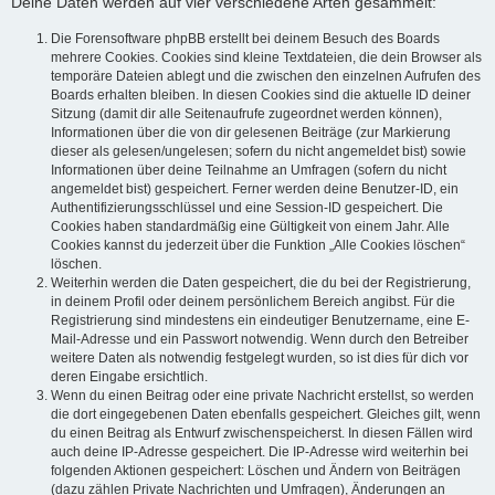
Deine Daten werden auf vier verschiedene Arten gesammelt:
Die Forensoftware phpBB erstellt bei deinem Besuch des Boards
mehrere Cookies. Cookies sind kleine Textdateien, die dein Browser als
temporäre Dateien ablegt und die zwischen den einzelnen Aufrufen des
Boards erhalten bleiben. In diesen Cookies sind die aktuelle ID deiner
Sitzung (damit dir alle Seitenaufrufe zugeordnet werden können),
Informationen über die von dir gelesenen Beiträge (zur Markierung
dieser als gelesen/ungelesen; sofern du nicht angemeldet bist) sowie
Informationen über deine Teilnahme an Umfragen (sofern du nicht
angemeldet bist) gespeichert. Ferner werden deine Benutzer-ID, ein
Authentifizierungsschlüssel und eine Session-ID gespeichert. Die
Cookies haben standardmäßig eine Gültigkeit von einem Jahr. Alle
Cookies kannst du jederzeit über die Funktion „Alle Cookies löschen“
löschen.
Weiterhin werden die Daten gespeichert, die du bei der Registrierung,
in deinem Profil oder deinem persönlichem Bereich angibst. Für die
Registrierung sind mindestens ein eindeutiger Benutzername, eine E-
Mail-Adresse und ein Passwort notwendig. Wenn durch den Betreiber
weitere Daten als notwendig festgelegt wurden, so ist dies für dich vor
deren Eingabe ersichtlich.
Wenn du einen Beitrag oder eine private Nachricht erstellst, so werden
die dort eingegebenen Daten ebenfalls gespeichert. Gleiches gilt, wenn
du einen Beitrag als Entwurf zwischenspeicherst. In diesen Fällen wird
auch deine IP-Adresse gespeichert. Die IP-Adresse wird weiterhin bei
folgenden Aktionen gespeichert: Löschen und Ändern von Beiträgen
(dazu zählen Private Nachrichten und Umfragen), Änderungen an