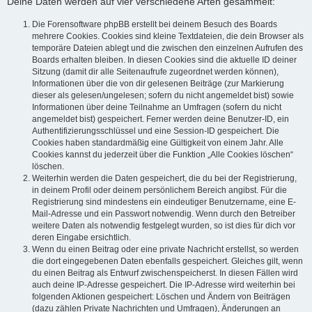
Deine Daten werden auf vier verschiedene Arten gesammelt:
Die Forensoftware phpBB erstellt bei deinem Besuch des Boards
mehrere Cookies. Cookies sind kleine Textdateien, die dein Browser als
temporäre Dateien ablegt und die zwischen den einzelnen Aufrufen des
Boards erhalten bleiben. In diesen Cookies sind die aktuelle ID deiner
Sitzung (damit dir alle Seitenaufrufe zugeordnet werden können),
Informationen über die von dir gelesenen Beiträge (zur Markierung
dieser als gelesen/ungelesen; sofern du nicht angemeldet bist) sowie
Informationen über deine Teilnahme an Umfragen (sofern du nicht
angemeldet bist) gespeichert. Ferner werden deine Benutzer-ID, ein
Authentifizierungsschlüssel und eine Session-ID gespeichert. Die
Cookies haben standardmäßig eine Gültigkeit von einem Jahr. Alle
Cookies kannst du jederzeit über die Funktion „Alle Cookies löschen“
löschen.
Weiterhin werden die Daten gespeichert, die du bei der Registrierung,
in deinem Profil oder deinem persönlichem Bereich angibst. Für die
Registrierung sind mindestens ein eindeutiger Benutzername, eine E-
Mail-Adresse und ein Passwort notwendig. Wenn durch den Betreiber
weitere Daten als notwendig festgelegt wurden, so ist dies für dich vor
deren Eingabe ersichtlich.
Wenn du einen Beitrag oder eine private Nachricht erstellst, so werden
die dort eingegebenen Daten ebenfalls gespeichert. Gleiches gilt, wenn
du einen Beitrag als Entwurf zwischenspeicherst. In diesen Fällen wird
auch deine IP-Adresse gespeichert. Die IP-Adresse wird weiterhin bei
folgenden Aktionen gespeichert: Löschen und Ändern von Beiträgen
(dazu zählen Private Nachrichten und Umfragen), Änderungen an