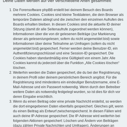
Deine Daten werden auf vier verschiedene Arten gesammelt:
Die Forensoftware phpBB erstellt bei deinem Besuch des Boards
mehrere Cookies. Cookies sind kleine Textdateien, die dein Browser als
temporäre Dateien ablegt und die zwischen den einzelnen Aufrufen des
Boards erhalten bleiben. In diesen Cookies sind die aktuelle ID deiner
Sitzung (damit dir alle Seitenaufrufe zugeordnet werden können),
Informationen über die von dir gelesenen Beiträge (zur Markierung
dieser als gelesen/ungelesen; sofern du nicht angemeldet bist) sowie
Informationen über deine Teilnahme an Umfragen (sofern du nicht
angemeldet bist) gespeichert. Ferner werden deine Benutzer-ID, ein
Authentifizierungsschlüssel und eine Session-ID gespeichert. Die
Cookies haben standardmäßig eine Gültigkeit von einem Jahr. Alle
Cookies kannst du jederzeit über die Funktion „Alle Cookies löschen“
löschen.
Weiterhin werden die Daten gespeichert, die du bei der Registrierung,
in deinem Profil oder deinem persönlichem Bereich angibst. Für die
Registrierung sind mindestens ein eindeutiger Benutzername, eine E-
Mail-Adresse und ein Passwort notwendig. Wenn durch den Betreiber
weitere Daten als notwendig festgelegt wurden, so ist dies für dich vor
deren Eingabe ersichtlich.
Wenn du einen Beitrag oder eine private Nachricht erstellst, so werden
die dort eingegebenen Daten ebenfalls gespeichert. Gleiches gilt, wenn
du einen Beitrag als Entwurf zwischenspeicherst. In diesen Fällen wird
auch deine IP-Adresse gespeichert. Die IP-Adresse wird weiterhin bei
folgenden Aktionen gespeichert: Löschen und Ändern von Beiträgen
(dazu zählen Private Nachrichten und Umfragen), Änderungen an