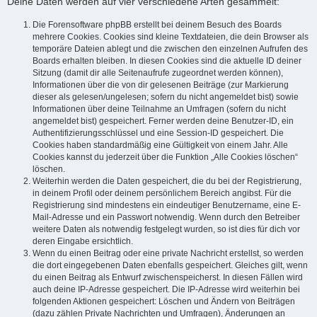
Deine Daten werden auf vier verschiedene Arten gesammelt:
Die Forensoftware phpBB erstellt bei deinem Besuch des Boards
mehrere Cookies. Cookies sind kleine Textdateien, die dein Browser als
temporäre Dateien ablegt und die zwischen den einzelnen Aufrufen des
Boards erhalten bleiben. In diesen Cookies sind die aktuelle ID deiner
Sitzung (damit dir alle Seitenaufrufe zugeordnet werden können),
Informationen über die von dir gelesenen Beiträge (zur Markierung
dieser als gelesen/ungelesen; sofern du nicht angemeldet bist) sowie
Informationen über deine Teilnahme an Umfragen (sofern du nicht
angemeldet bist) gespeichert. Ferner werden deine Benutzer-ID, ein
Authentifizierungsschlüssel und eine Session-ID gespeichert. Die
Cookies haben standardmäßig eine Gültigkeit von einem Jahr. Alle
Cookies kannst du jederzeit über die Funktion „Alle Cookies löschen“
löschen.
Weiterhin werden die Daten gespeichert, die du bei der Registrierung,
in deinem Profil oder deinem persönlichem Bereich angibst. Für die
Registrierung sind mindestens ein eindeutiger Benutzername, eine E-
Mail-Adresse und ein Passwort notwendig. Wenn durch den Betreiber
weitere Daten als notwendig festgelegt wurden, so ist dies für dich vor
deren Eingabe ersichtlich.
Wenn du einen Beitrag oder eine private Nachricht erstellst, so werden
die dort eingegebenen Daten ebenfalls gespeichert. Gleiches gilt, wenn
du einen Beitrag als Entwurf zwischenspeicherst. In diesen Fällen wird
auch deine IP-Adresse gespeichert. Die IP-Adresse wird weiterhin bei
folgenden Aktionen gespeichert: Löschen und Ändern von Beiträgen
(dazu zählen Private Nachrichten und Umfragen), Änderungen an