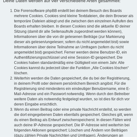
Deine Daten werden auf vier verschiedene Arten gesammelt:
Die Forensoftware phpBB erstellt bei deinem Besuch des Boards
mehrere Cookies. Cookies sind kleine Textdateien, die dein Browser als
temporäre Dateien ablegt und die zwischen den einzelnen Aufrufen des
Boards erhalten bleiben. In diesen Cookies sind die aktuelle ID deiner
Sitzung (damit dir alle Seitenaufrufe zugeordnet werden können),
Informationen über die von dir gelesenen Beiträge (zur Markierung
dieser als gelesen/ungelesen; sofern du nicht angemeldet bist) sowie
Informationen über deine Teilnahme an Umfragen (sofern du nicht
angemeldet bist) gespeichert. Ferner werden deine Benutzer-ID, ein
Authentifizierungsschlüssel und eine Session-ID gespeichert. Die
Cookies haben standardmäßig eine Gültigkeit von einem Jahr. Alle
Cookies kannst du jederzeit über die Funktion „Alle Cookies löschen“
löschen.
Weiterhin werden die Daten gespeichert, die du bei der Registrierung,
in deinem Profil oder deinem persönlichem Bereich angibst. Für die
Registrierung sind mindestens ein eindeutiger Benutzername, eine E-
Mail-Adresse und ein Passwort notwendig. Wenn durch den Betreiber
weitere Daten als notwendig festgelegt wurden, so ist dies für dich vor
deren Eingabe ersichtlich.
Wenn du einen Beitrag oder eine private Nachricht erstellst, so werden
die dort eingegebenen Daten ebenfalls gespeichert. Gleiches gilt, wenn
du einen Beitrag als Entwurf zwischenspeicherst. In diesen Fällen wird
auch deine IP-Adresse gespeichert. Die IP-Adresse wird weiterhin bei
folgenden Aktionen gespeichert: Löschen und Ändern von Beiträgen
(dazu zählen Private Nachrichten und Umfragen), Änderungen an