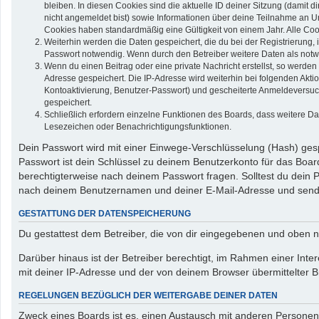
bleiben. In diesen Cookies sind die aktuelle ID deiner Sitzung (damit 
nicht angemeldet bist) sowie Informationen über deine Teilnahme an Um
Cookies haben standardmäßig eine Gültigkeit von einem Jahr. Alle Cook
Weiterhin werden die Daten gespeichert, die du bei der Registrierung,
Passwort notwendig. Wenn durch den Betreiber weitere Daten als notwend
Wenn du einen Beitrag oder eine private Nachricht erstellst, so werden
Adresse gespeichert. Die IP-Adresse wird weiterhin bei folgenden Akt
Kontoaktivierung, Benutzer-Passwort) und gescheiterte Anmeldeversuch
gespeichert.
Schließlich erfordern einzelne Funktionen des Boards, dass weitere D
Lesezeichen oder Benachrichtigungsfunktionen.
Dein Passwort wird mit einer Einwege-Verschlüsselung (Hash) gespe
Passwort ist dein Schlüssel zu deinem Benutzerkonto für das Board
berechtigterweise nach deinem Passwort fragen. Solltest du dein
nach deinem Benutzernamen und deiner E-Mail-Adresse und sendet
GESTATTUNG DER DATENSPEICHERUNG
Du gestattest dem Betreiber, die von dir eingegebenen und oben n
Darüber hinaus ist der Betreiber berechtigt, im Rahmen einer In
mit deiner IP-Adresse und der von deinem Browser übermittelter B
REGELUNGEN BEZÜGLICH DER WEITERGABE DEINER DATEN
Zweck eines Boards ist es, einen Austausch mit anderen Personen zu