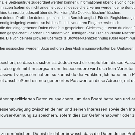
dir alle Seitenaufrufe zugeordnet werden können), Informationen über die von dir g
fragen (sofern du nicht angemeldet bist) gespeichert. Ferner werden deine Benutze
ies kannst du jederzeit über die Funktion „Alle Cookies löschen“ löschen.
 in deinem Profil oder deinem persönlichem Bereich angibst. Für die Registrierun
ig festgelegt wurden, so ist dies für dich vor deren Eingabe ersichtlich.
 die dort eingegebenen Daten ebenfalls gespeichert. Gleiches gilt, wenn du einen B
ionen gespeichert: Löschen und Ändern von Beiträgen (dazu zählen Private Nachri
e. Die von deinem Browser übermittelte Browser-Kennzeichnung (User Agent) wird n
aten gespeichert werden. Dazu gehören dein Abstimmungsverhalten bei Umfragen, d
ichert, so dass es sicher ist. Jedoch wird dir empfohlen, dieses Pass
, also geh mit ihm sorgsam um. Insbesondere wird dich kein Vertreter 
 Passwort vergessen haben, so kannst du die Funktion „Ich habe mein 
 anschließend ein neu generiertes Passwort an diese Adresse, mit d
äher spezifizierten Daten zu speichern, um das Board betreiben und a
teressenabwägung zwischen deinen und seinen Interessen sowie den Int
rowser-Kennung zu speichern, sofern dies zur Gefahrenabwehr oder zur
 ermöglichen. Du bist dir daher bewusst, dass die Daten deines Profils 