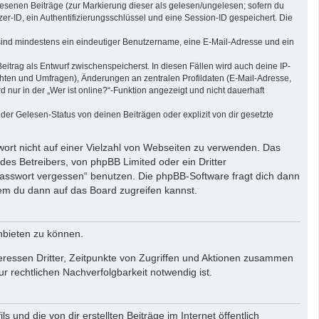
elesenen Beiträge (zur Markierung dieser als gelesen/ungelesen; sofern du
r-ID, ein Authentifizierungsschlüssel und eine Session-ID gespeichert. Die
g sind mindestens ein eindeutiger Benutzername, eine E-Mail-Adresse und ein
eitrag als Entwurf zwischenspeicherst. In diesen Fällen wird auch deine IP-
chten und Umfragen), Änderungen an zentralen Profildaten (E-Mail-Adresse,
ur in der „Wer ist online?“-Funktion angezeigt und nicht dauerhaft
er Gelesen-Status von deinen Beiträgen oder explizit von dir gesetzte
wort nicht auf einer Vielzahl von Webseiten zu verwenden. Das
des Betreibers, von phpBB Limited oder ein Dritter
Passwort vergessen“ benutzen. Die phpBB-Software fragt dich dann
em du dann auf das Board zugreifen kannst.
nbieten zu können.
eressen Dritter, Zeitpunkte von Zugriffen und Aktionen zusammen
 rechtlichen Nachverfolgbarkeit notwendig ist.
und die von dir erstellten Beiträge im Internet öffentlich