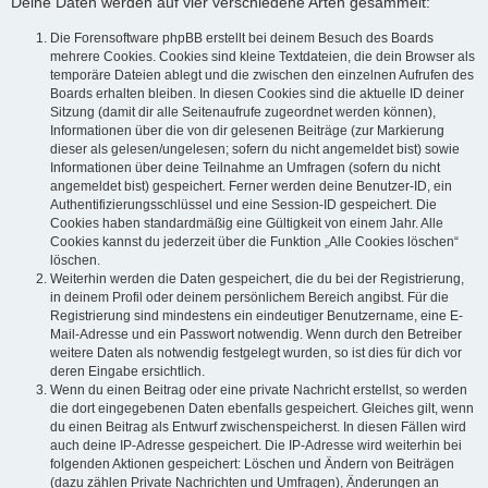
Deine Daten werden auf vier verschiedene Arten gesammelt:
Die Forensoftware phpBB erstellt bei deinem Besuch des Boards
mehrere Cookies. Cookies sind kleine Textdateien, die dein Browser als
temporäre Dateien ablegt und die zwischen den einzelnen Aufrufen des
Boards erhalten bleiben. In diesen Cookies sind die aktuelle ID deiner
Sitzung (damit dir alle Seitenaufrufe zugeordnet werden können),
Informationen über die von dir gelesenen Beiträge (zur Markierung
dieser als gelesen/ungelesen; sofern du nicht angemeldet bist) sowie
Informationen über deine Teilnahme an Umfragen (sofern du nicht
angemeldet bist) gespeichert. Ferner werden deine Benutzer-ID, ein
Authentifizierungsschlüssel und eine Session-ID gespeichert. Die
Cookies haben standardmäßig eine Gültigkeit von einem Jahr. Alle
Cookies kannst du jederzeit über die Funktion „Alle Cookies löschen“
löschen.
Weiterhin werden die Daten gespeichert, die du bei der Registrierung,
in deinem Profil oder deinem persönlichem Bereich angibst. Für die
Registrierung sind mindestens ein eindeutiger Benutzername, eine E-
Mail-Adresse und ein Passwort notwendig. Wenn durch den Betreiber
weitere Daten als notwendig festgelegt wurden, so ist dies für dich vor
deren Eingabe ersichtlich.
Wenn du einen Beitrag oder eine private Nachricht erstellst, so werden
die dort eingegebenen Daten ebenfalls gespeichert. Gleiches gilt, wenn
du einen Beitrag als Entwurf zwischenspeicherst. In diesen Fällen wird
auch deine IP-Adresse gespeichert. Die IP-Adresse wird weiterhin bei
folgenden Aktionen gespeichert: Löschen und Ändern von Beiträgen
(dazu zählen Private Nachrichten und Umfragen), Änderungen an