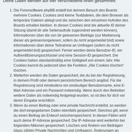
Deine Daten werden auf vier verschiedene Arten gesammelt:
Die Forensoftware phpBB erstellt bei deinem Besuch des Boards
mehrere Cookies. Cookies sind kleine Textdateien, die dein Browser als
temporäre Dateien ablegt und die zwischen den einzelnen Aufrufen des
Boards erhalten bleiben. In diesen Cookies sind die aktuelle ID deiner
Sitzung (damit dir alle Seitenaufrufe zugeordnet werden können),
Informationen über die von dir gelesenen Beiträge (zur Markierung
dieser als gelesen/ungelesen; sofern du nicht angemeldet bist) sowie
Informationen über deine Teilnahme an Umfragen (sofern du nicht
angemeldet bist) gespeichert. Ferner werden deine Benutzer-ID, ein
Authentifizierungsschlüssel und eine Session-ID gespeichert. Die
Cookies haben standardmäßig eine Gültigkeit von einem Jahr. Alle
Cookies kannst du jederzeit über die Funktion „Alle Cookies löschen“
löschen.
Weiterhin werden die Daten gespeichert, die du bei der Registrierung,
in deinem Profil oder deinem persönlichem Bereich angibst. Für die
Registrierung sind mindestens ein eindeutiger Benutzername, eine E-
Mail-Adresse und ein Passwort notwendig. Wenn durch den Betreiber
weitere Daten als notwendig festgelegt wurden, so ist dies für dich vor
deren Eingabe ersichtlich.
Wenn du einen Beitrag oder eine private Nachricht erstellst, so werden
die dort eingegebenen Daten ebenfalls gespeichert. Gleiches gilt, wenn
du einen Beitrag als Entwurf zwischenspeicherst. In diesen Fällen wird
auch deine IP-Adresse gespeichert. Die IP-Adresse wird weiterhin bei
folgenden Aktionen gespeichert: Löschen und Ändern von Beiträgen
(dazu zählen Private Nachrichten und Umfragen), Änderungen an