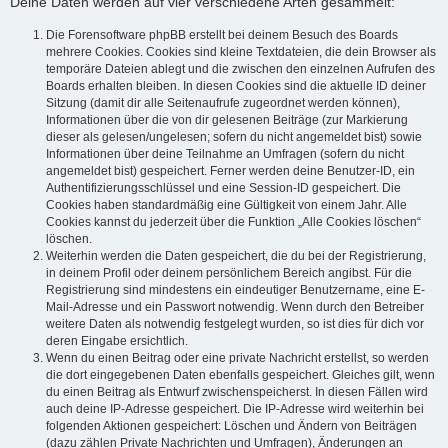
Deine Daten werden auf vier verschiedene Arten gesammelt:
Die Forensoftware phpBB erstellt bei deinem Besuch des Boards
mehrere Cookies. Cookies sind kleine Textdateien, die dein Browser als
temporäre Dateien ablegt und die zwischen den einzelnen Aufrufen des
Boards erhalten bleiben. In diesen Cookies sind die aktuelle ID deiner
Sitzung (damit dir alle Seitenaufrufe zugeordnet werden können),
Informationen über die von dir gelesenen Beiträge (zur Markierung
dieser als gelesen/ungelesen; sofern du nicht angemeldet bist) sowie
Informationen über deine Teilnahme an Umfragen (sofern du nicht
angemeldet bist) gespeichert. Ferner werden deine Benutzer-ID, ein
Authentifizierungsschlüssel und eine Session-ID gespeichert. Die
Cookies haben standardmäßig eine Gültigkeit von einem Jahr. Alle
Cookies kannst du jederzeit über die Funktion „Alle Cookies löschen“
löschen.
Weiterhin werden die Daten gespeichert, die du bei der Registrierung,
in deinem Profil oder deinem persönlichem Bereich angibst. Für die
Registrierung sind mindestens ein eindeutiger Benutzername, eine E-
Mail-Adresse und ein Passwort notwendig. Wenn durch den Betreiber
weitere Daten als notwendig festgelegt wurden, so ist dies für dich vor
deren Eingabe ersichtlich.
Wenn du einen Beitrag oder eine private Nachricht erstellst, so werden
die dort eingegebenen Daten ebenfalls gespeichert. Gleiches gilt, wenn
du einen Beitrag als Entwurf zwischenspeicherst. In diesen Fällen wird
auch deine IP-Adresse gespeichert. Die IP-Adresse wird weiterhin bei
folgenden Aktionen gespeichert: Löschen und Ändern von Beiträgen
(dazu zählen Private Nachrichten und Umfragen), Änderungen an