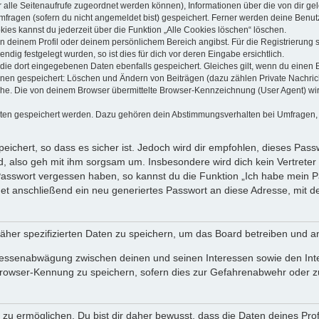
dir alle Seitenaufrufe zugeordnet werden können), Informationen über die von dir g
fragen (sofern du nicht angemeldet bist) gespeichert. Ferner werden deine Benutze
ies kannst du jederzeit über die Funktion „Alle Cookies löschen“ löschen.
 in deinem Profil oder deinem persönlichem Bereich angibst. Für die Registrierun
ig festgelegt wurden, so ist dies für dich vor deren Eingabe ersichtlich.
 die dort eingegebenen Daten ebenfalls gespeichert. Gleiches gilt, wenn du einen B
ionen gespeichert: Löschen und Ändern von Beiträgen (dazu zählen Private Nachri
e. Die von deinem Browser übermittelte Browser-Kennzeichnung (User Agent) wird n
aten gespeichert werden. Dazu gehören dein Abstimmungsverhalten bei Umfragen, d
ichert, so dass es sicher ist. Jedoch wird dir empfohlen, dieses Pass
, also geh mit ihm sorgsam um. Insbesondere wird dich kein Vertreter 
 Passwort vergessen haben, so kannst du die Funktion „Ich habe mein 
 anschließend ein neu generiertes Passwort an diese Adresse, mit d
äher spezifizierten Daten zu speichern, um das Board betreiben und a
teressenabwägung zwischen deinen und seinen Interessen sowie den Int
rowser-Kennung zu speichern, sofern dies zur Gefahrenabwehr oder zur
 ermöglichen. Du bist dir daher bewusst, dass die Daten deines Profils 