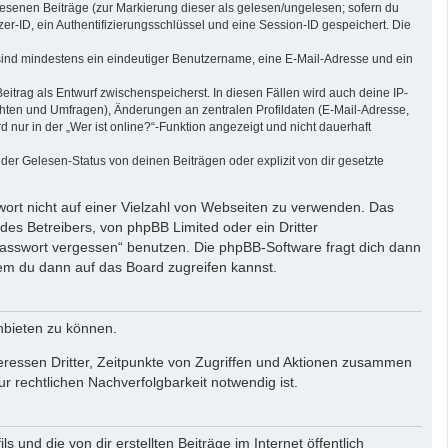
elesenen Beiträge (zur Markierung dieser als gelesen/ungelesen; sofern du
r-ID, ein Authentifizierungsschlüssel und eine Session-ID gespeichert. Die
g sind mindestens ein eindeutiger Benutzername, eine E-Mail-Adresse und ein
eitrag als Entwurf zwischenspeicherst. In diesen Fällen wird auch deine IP-
chten und Umfragen), Änderungen an zentralen Profildaten (E-Mail-Adresse,
ur in der „Wer ist online?“-Funktion angezeigt und nicht dauerhaft
er Gelesen-Status von deinen Beiträgen oder explizit von dir gesetzte
wort nicht auf einer Vielzahl von Webseiten zu verwenden. Das
des Betreibers, von phpBB Limited oder ein Dritter
Passwort vergessen“ benutzen. Die phpBB-Software fragt dich dann
em du dann auf das Board zugreifen kannst.
nbieten zu können.
eressen Dritter, Zeitpunkte von Zugriffen und Aktionen zusammen
 rechtlichen Nachverfolgbarkeit notwendig ist.
und die von dir erstellten Beiträge im Internet öffentlich