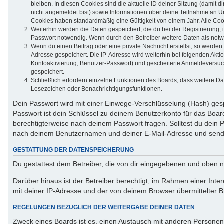
bleiben. In diesen Cookies sind die aktuelle ID deiner Sitzung (damit 
nicht angemeldet bist) sowie Informationen über deine Teilnahme an Um
Cookies haben standardmäßig eine Gültigkeit von einem Jahr. Alle Cook
Weiterhin werden die Daten gespeichert, die du bei der Registrierung,
Passwort notwendig. Wenn durch den Betreiber weitere Daten als notwend
Wenn du einen Beitrag oder eine private Nachricht erstellst, so werden
Adresse gespeichert. Die IP-Adresse wird weiterhin bei folgenden Akt
Kontoaktivierung, Benutzer-Passwort) und gescheiterte Anmeldeversuch
gespeichert.
Schließlich erfordern einzelne Funktionen des Boards, dass weitere D
Lesezeichen oder Benachrichtigungsfunktionen.
Dein Passwort wird mit einer Einwege-Verschlüsselung (Hash) gespe
Passwort ist dein Schlüssel zu deinem Benutzerkonto für das Board
berechtigterweise nach deinem Passwort fragen. Solltest du dein
nach deinem Benutzernamen und deiner E-Mail-Adresse und sendet
GESTATTUNG DER DATENSPEICHERUNG
Du gestattest dem Betreiber, die von dir eingegebenen und oben n
Darüber hinaus ist der Betreiber berechtigt, im Rahmen einer In
mit deiner IP-Adresse und der von deinem Browser übermittelter B
REGELUNGEN BEZÜGLICH DER WEITERGABE DEINER DATEN
Zweck eines Boards ist es, einen Austausch mit anderen Personen zu