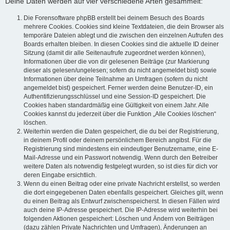
Deine Daten werden auf vier verschiedene Arten gesammelt:
Die Forensoftware phpBB erstellt bei deinem Besuch des Boards
mehrere Cookies. Cookies sind kleine Textdateien, die dein Browser als
temporäre Dateien ablegt und die zwischen den einzelnen Aufrufen des
Boards erhalten bleiben. In diesen Cookies sind die aktuelle ID deiner
Sitzung (damit dir alle Seitenaufrufe zugeordnet werden können),
Informationen über die von dir gelesenen Beiträge (zur Markierung
dieser als gelesen/ungelesen; sofern du nicht angemeldet bist) sowie
Informationen über deine Teilnahme an Umfragen (sofern du nicht
angemeldet bist) gespeichert. Ferner werden deine Benutzer-ID, ein
Authentifizierungsschlüssel und eine Session-ID gespeichert. Die
Cookies haben standardmäßig eine Gültigkeit von einem Jahr. Alle
Cookies kannst du jederzeit über die Funktion „Alle Cookies löschen“
löschen.
Weiterhin werden die Daten gespeichert, die du bei der Registrierung,
in deinem Profil oder deinem persönlichem Bereich angibst. Für die
Registrierung sind mindestens ein eindeutiger Benutzername, eine E-
Mail-Adresse und ein Passwort notwendig. Wenn durch den Betreiber
weitere Daten als notwendig festgelegt wurden, so ist dies für dich vor
deren Eingabe ersichtlich.
Wenn du einen Beitrag oder eine private Nachricht erstellst, so werden
die dort eingegebenen Daten ebenfalls gespeichert. Gleiches gilt, wenn
du einen Beitrag als Entwurf zwischenspeicherst. In diesen Fällen wird
auch deine IP-Adresse gespeichert. Die IP-Adresse wird weiterhin bei
folgenden Aktionen gespeichert: Löschen und Ändern von Beiträgen
(dazu zählen Private Nachrichten und Umfragen), Änderungen an