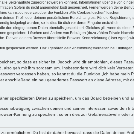
dir alle Seitenaufrufe zugeordnet werden können), Informationen über die von dir g
fragen (sofern du nicht angemeldet bist) gespeichert. Ferner werden deine Benutze
ies kannst du jederzeit über die Funktion „Alle Cookies löschen“ löschen.
 in deinem Profil oder deinem persönlichem Bereich angibst. Für die Registrierun
ig festgelegt wurden, so ist dies für dich vor deren Eingabe ersichtlich.
 die dort eingegebenen Daten ebenfalls gespeichert. Gleiches gilt, wenn du einen B
ionen gespeichert: Löschen und Ändern von Beiträgen (dazu zählen Private Nachri
e. Die von deinem Browser übermittelte Browser-Kennzeichnung (User Agent) wird n
aten gespeichert werden. Dazu gehören dein Abstimmungsverhalten bei Umfragen, d
ichert, so dass es sicher ist. Jedoch wird dir empfohlen, dieses Pass
, also geh mit ihm sorgsam um. Insbesondere wird dich kein Vertreter 
 Passwort vergessen haben, so kannst du die Funktion „Ich habe mein 
 anschließend ein neu generiertes Passwort an diese Adresse, mit d
äher spezifizierten Daten zu speichern, um das Board betreiben und a
teressenabwägung zwischen deinen und seinen Interessen sowie den Int
rowser-Kennung zu speichern, sofern dies zur Gefahrenabwehr oder zur
 ermöglichen. Du bist dir daher bewusst, dass die Daten deines Profils 