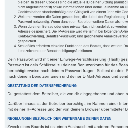
bleiben. In diesen Cookies sind die aktuelle ID deiner Sitzung (damit 
nicht angemeldet bist) sowie Informationen über deine Teilnahme an Um
Cookies haben standardmäßig eine Gültigkeit von einem Jahr. Alle Cook
Weiterhin werden die Daten gespeichert, die du bei der Registrierung,
Passwort notwendig. Wenn durch den Betreiber weitere Daten als notwend
Wenn du einen Beitrag oder eine private Nachricht erstellst, so werden
Adresse gespeichert. Die IP-Adresse wird weiterhin bei folgenden Akt
Kontoaktivierung, Benutzer-Passwort) und gescheiterte Anmeldeversuch
gespeichert.
Schließlich erfordern einzelne Funktionen des Boards, dass weitere D
Lesezeichen oder Benachrichtigungsfunktionen.
Dein Passwort wird mit einer Einwege-Verschlüsselung (Hash) gespe
Passwort ist dein Schlüssel zu deinem Benutzerkonto für das Board
berechtigterweise nach deinem Passwort fragen. Solltest du dein
nach deinem Benutzernamen und deiner E-Mail-Adresse und sendet
GESTATTUNG DER DATENSPEICHERUNG
Du gestattest dem Betreiber, die von dir eingegebenen und oben n
Darüber hinaus ist der Betreiber berechtigt, im Rahmen einer In
mit deiner IP-Adresse und der von deinem Browser übermittelter B
REGELUNGEN BEZÜGLICH DER WEITERGABE DEINER DATEN
Zweck eines Boards ist es, einen Austausch mit anderen Personen zu