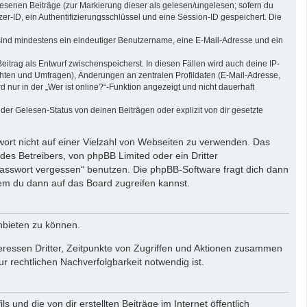
elesenen Beiträge (zur Markierung dieser als gelesen/ungelesen; sofern du
r-ID, ein Authentifizierungsschlüssel und eine Session-ID gespeichert. Die
g sind mindestens ein eindeutiger Benutzername, eine E-Mail-Adresse und ein
eitrag als Entwurf zwischenspeicherst. In diesen Fällen wird auch deine IP-
chten und Umfragen), Änderungen an zentralen Profildaten (E-Mail-Adresse,
ur in der „Wer ist online?“-Funktion angezeigt und nicht dauerhaft
er Gelesen-Status von deinen Beiträgen oder explizit von dir gesetzte
wort nicht auf einer Vielzahl von Webseiten zu verwenden. Das
des Betreibers, von phpBB Limited oder ein Dritter
Passwort vergessen“ benutzen. Die phpBB-Software fragt dich dann
em du dann auf das Board zugreifen kannst.
nbieten zu können.
eressen Dritter, Zeitpunkte von Zugriffen und Aktionen zusammen
 rechtlichen Nachverfolgbarkeit notwendig ist.
und die von dir erstellten Beiträge im Internet öffentlich