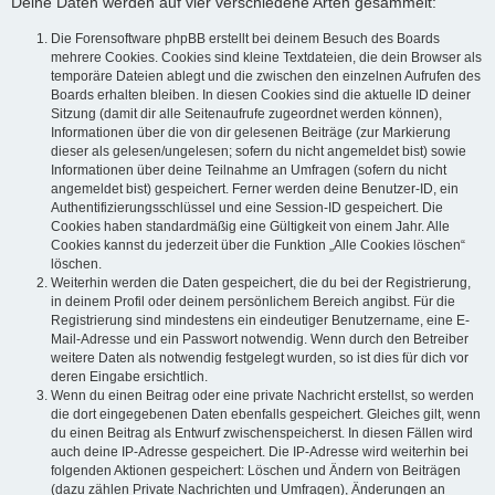
Deine Daten werden auf vier verschiedene Arten gesammelt:
Die Forensoftware phpBB erstellt bei deinem Besuch des Boards
mehrere Cookies. Cookies sind kleine Textdateien, die dein Browser als
temporäre Dateien ablegt und die zwischen den einzelnen Aufrufen des
Boards erhalten bleiben. In diesen Cookies sind die aktuelle ID deiner
Sitzung (damit dir alle Seitenaufrufe zugeordnet werden können),
Informationen über die von dir gelesenen Beiträge (zur Markierung
dieser als gelesen/ungelesen; sofern du nicht angemeldet bist) sowie
Informationen über deine Teilnahme an Umfragen (sofern du nicht
angemeldet bist) gespeichert. Ferner werden deine Benutzer-ID, ein
Authentifizierungsschlüssel und eine Session-ID gespeichert. Die
Cookies haben standardmäßig eine Gültigkeit von einem Jahr. Alle
Cookies kannst du jederzeit über die Funktion „Alle Cookies löschen“
löschen.
Weiterhin werden die Daten gespeichert, die du bei der Registrierung,
in deinem Profil oder deinem persönlichem Bereich angibst. Für die
Registrierung sind mindestens ein eindeutiger Benutzername, eine E-
Mail-Adresse und ein Passwort notwendig. Wenn durch den Betreiber
weitere Daten als notwendig festgelegt wurden, so ist dies für dich vor
deren Eingabe ersichtlich.
Wenn du einen Beitrag oder eine private Nachricht erstellst, so werden
die dort eingegebenen Daten ebenfalls gespeichert. Gleiches gilt, wenn
du einen Beitrag als Entwurf zwischenspeicherst. In diesen Fällen wird
auch deine IP-Adresse gespeichert. Die IP-Adresse wird weiterhin bei
folgenden Aktionen gespeichert: Löschen und Ändern von Beiträgen
(dazu zählen Private Nachrichten und Umfragen), Änderungen an