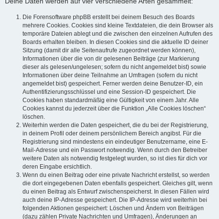
Deine Daten werden auf vier verschiedene Arten gesammelt:
Die Forensoftware phpBB erstellt bei deinem Besuch des Boards
mehrere Cookies. Cookies sind kleine Textdateien, die dein Browser als
temporäre Dateien ablegt und die zwischen den einzelnen Aufrufen des
Boards erhalten bleiben. In diesen Cookies sind die aktuelle ID deiner
Sitzung (damit dir alle Seitenaufrufe zugeordnet werden können),
Informationen über die von dir gelesenen Beiträge (zur Markierung
dieser als gelesen/ungelesen; sofern du nicht angemeldet bist) sowie
Informationen über deine Teilnahme an Umfragen (sofern du nicht
angemeldet bist) gespeichert. Ferner werden deine Benutzer-ID, ein
Authentifizierungsschlüssel und eine Session-ID gespeichert. Die
Cookies haben standardmäßig eine Gültigkeit von einem Jahr. Alle
Cookies kannst du jederzeit über die Funktion „Alle Cookies löschen“
löschen.
Weiterhin werden die Daten gespeichert, die du bei der Registrierung,
in deinem Profil oder deinem persönlichem Bereich angibst. Für die
Registrierung sind mindestens ein eindeutiger Benutzername, eine E-
Mail-Adresse und ein Passwort notwendig. Wenn durch den Betreiber
weitere Daten als notwendig festgelegt wurden, so ist dies für dich vor
deren Eingabe ersichtlich.
Wenn du einen Beitrag oder eine private Nachricht erstellst, so werden
die dort eingegebenen Daten ebenfalls gespeichert. Gleiches gilt, wenn
du einen Beitrag als Entwurf zwischenspeicherst. In diesen Fällen wird
auch deine IP-Adresse gespeichert. Die IP-Adresse wird weiterhin bei
folgenden Aktionen gespeichert: Löschen und Ändern von Beiträgen
(dazu zählen Private Nachrichten und Umfragen), Änderungen an