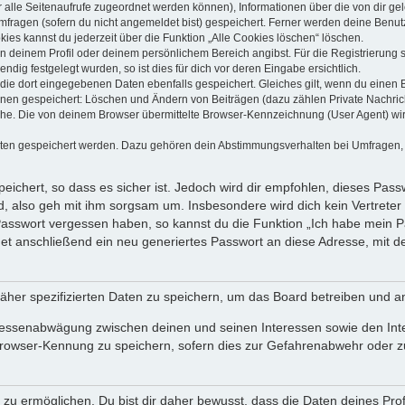
dir alle Seitenaufrufe zugeordnet werden können), Informationen über die von dir g
fragen (sofern du nicht angemeldet bist) gespeichert. Ferner werden deine Benutze
ies kannst du jederzeit über die Funktion „Alle Cookies löschen“ löschen.
 in deinem Profil oder deinem persönlichem Bereich angibst. Für die Registrierun
ig festgelegt wurden, so ist dies für dich vor deren Eingabe ersichtlich.
 die dort eingegebenen Daten ebenfalls gespeichert. Gleiches gilt, wenn du einen B
ionen gespeichert: Löschen und Ändern von Beiträgen (dazu zählen Private Nachri
e. Die von deinem Browser übermittelte Browser-Kennzeichnung (User Agent) wird n
aten gespeichert werden. Dazu gehören dein Abstimmungsverhalten bei Umfragen, d
ichert, so dass es sicher ist. Jedoch wird dir empfohlen, dieses Pass
, also geh mit ihm sorgsam um. Insbesondere wird dich kein Vertreter 
 Passwort vergessen haben, so kannst du die Funktion „Ich habe mein 
 anschließend ein neu generiertes Passwort an diese Adresse, mit d
äher spezifizierten Daten zu speichern, um das Board betreiben und a
teressenabwägung zwischen deinen und seinen Interessen sowie den Int
rowser-Kennung zu speichern, sofern dies zur Gefahrenabwehr oder zur
 ermöglichen. Du bist dir daher bewusst, dass die Daten deines Profils 