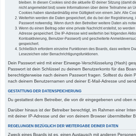
bleiben. In diesen Cookies sind die aktuelle ID deiner Sitzung (damit 
nicht angemeldet bist) sowie Informationen über deine Teilnahme an Um
Cookies haben standardmäßig eine Gültigkeit von einem Jahr. Alle Cook
Weiterhin werden die Daten gespeichert, die du bei der Registrierung,
Passwort notwendig. Wenn durch den Betreiber weitere Daten als notwend
Wenn du einen Beitrag oder eine private Nachricht erstellst, so werden
Adresse gespeichert. Die IP-Adresse wird weiterhin bei folgenden Akt
Kontoaktivierung, Benutzer-Passwort) und gescheiterte Anmeldeversuch
gespeichert.
Schließlich erfordern einzelne Funktionen des Boards, dass weitere D
Lesezeichen oder Benachrichtigungsfunktionen.
Dein Passwort wird mit einer Einwege-Verschlüsselung (Hash) gespe
Passwort ist dein Schlüssel zu deinem Benutzerkonto für das Board
berechtigterweise nach deinem Passwort fragen. Solltest du dein
nach deinem Benutzernamen und deiner E-Mail-Adresse und sendet
GESTATTUNG DER DATENSPEICHERUNG
Du gestattest dem Betreiber, die von dir eingegebenen und oben n
Darüber hinaus ist der Betreiber berechtigt, im Rahmen einer In
mit deiner IP-Adresse und der von deinem Browser übermittelter B
REGELUNGEN BEZÜGLICH DER WEITERGABE DEINER DATEN
Zweck eines Boards ist es, einen Austausch mit anderen Personen zu