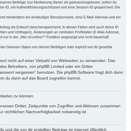
elesenen Beiträge (zur Markierung dieser als gelesen/ungelesen; sofern du
r-ID, ein Authentifizierungsschlüssel und eine Session-ID gespeichert. Die
g sind mindestens ein eindeutiger Benutzername, eine E-Mail-Adresse und ein
eitrag als Entwurf zwischenspeicherst. In diesen Fällen wird auch deine IP-
chten und Umfragen), Änderungen an zentralen Profildaten (E-Mail-Adresse,
ur in der „Wer ist online?“-Funktion angezeigt und nicht dauerhaft
er Gelesen-Status von deinen Beiträgen oder explizit von dir gesetzte
wort nicht auf einer Vielzahl von Webseiten zu verwenden. Das
des Betreibers, von phpBB Limited oder ein Dritter
Passwort vergessen“ benutzen. Die phpBB-Software fragt dich dann
em du dann auf das Board zugreifen kannst.
nbieten zu können.
eressen Dritter, Zeitpunkte von Zugriffen und Aktionen zusammen
 rechtlichen Nachverfolgbarkeit notwendig ist.
und die von dir erstellten Beiträge im Internet öffentlich