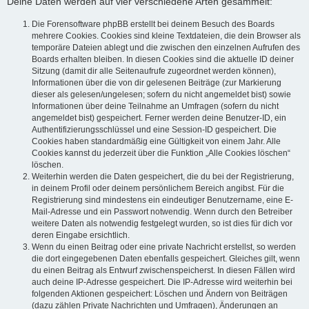
Deine Daten werden auf vier verschiedene Arten gesammelt:
Die Forensoftware phpBB erstellt bei deinem Besuch des Boards
mehrere Cookies. Cookies sind kleine Textdateien, die dein Browser als
temporäre Dateien ablegt und die zwischen den einzelnen Aufrufen des
Boards erhalten bleiben. In diesen Cookies sind die aktuelle ID deiner
Sitzung (damit dir alle Seitenaufrufe zugeordnet werden können),
Informationen über die von dir gelesenen Beiträge (zur Markierung
dieser als gelesen/ungelesen; sofern du nicht angemeldet bist) sowie
Informationen über deine Teilnahme an Umfragen (sofern du nicht
angemeldet bist) gespeichert. Ferner werden deine Benutzer-ID, ein
Authentifizierungsschlüssel und eine Session-ID gespeichert. Die
Cookies haben standardmäßig eine Gültigkeit von einem Jahr. Alle
Cookies kannst du jederzeit über die Funktion „Alle Cookies löschen“
löschen.
Weiterhin werden die Daten gespeichert, die du bei der Registrierung,
in deinem Profil oder deinem persönlichem Bereich angibst. Für die
Registrierung sind mindestens ein eindeutiger Benutzername, eine E-
Mail-Adresse und ein Passwort notwendig. Wenn durch den Betreiber
weitere Daten als notwendig festgelegt wurden, so ist dies für dich vor
deren Eingabe ersichtlich.
Wenn du einen Beitrag oder eine private Nachricht erstellst, so werden
die dort eingegebenen Daten ebenfalls gespeichert. Gleiches gilt, wenn
du einen Beitrag als Entwurf zwischenspeicherst. In diesen Fällen wird
auch deine IP-Adresse gespeichert. Die IP-Adresse wird weiterhin bei
folgenden Aktionen gespeichert: Löschen und Ändern von Beiträgen
(dazu zählen Private Nachrichten und Umfragen), Änderungen an