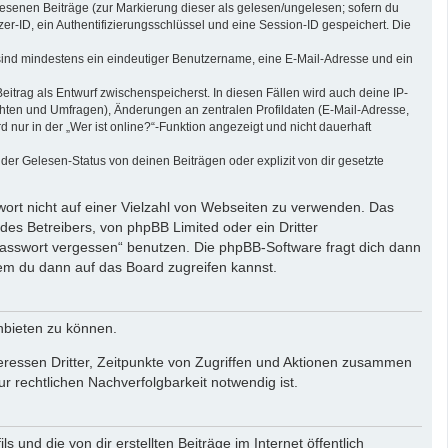
elesenen Beiträge (zur Markierung dieser als gelesen/ungelesen; sofern du
r-ID, ein Authentifizierungsschlüssel und eine Session-ID gespeichert. Die
g sind mindestens ein eindeutiger Benutzername, eine E-Mail-Adresse und ein
eitrag als Entwurf zwischenspeicherst. In diesen Fällen wird auch deine IP-
chten und Umfragen), Änderungen an zentralen Profildaten (E-Mail-Adresse,
ur in der „Wer ist online?“-Funktion angezeigt und nicht dauerhaft
er Gelesen-Status von deinen Beiträgen oder explizit von dir gesetzte
wort nicht auf einer Vielzahl von Webseiten zu verwenden. Das
des Betreibers, von phpBB Limited oder ein Dritter
Passwort vergessen“ benutzen. Die phpBB-Software fragt dich dann
em du dann auf das Board zugreifen kannst.
nbieten zu können.
eressen Dritter, Zeitpunkte von Zugriffen und Aktionen zusammen
 rechtlichen Nachverfolgbarkeit notwendig ist.
und die von dir erstellten Beiträge im Internet öffentlich