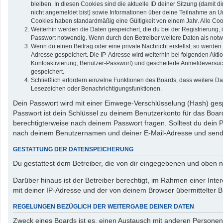
bleiben. In diesen Cookies sind die aktuelle ID deiner Sitzung (damit 
nicht angemeldet bist) sowie Informationen über deine Teilnahme an Um
Cookies haben standardmäßig eine Gültigkeit von einem Jahr. Alle Cook
Weiterhin werden die Daten gespeichert, die du bei der Registrierung,
Passwort notwendig. Wenn durch den Betreiber weitere Daten als notwend
Wenn du einen Beitrag oder eine private Nachricht erstellst, so werden
Adresse gespeichert. Die IP-Adresse wird weiterhin bei folgenden Akt
Kontoaktivierung, Benutzer-Passwort) und gescheiterte Anmeldeversuch
gespeichert.
Schließlich erfordern einzelne Funktionen des Boards, dass weitere D
Lesezeichen oder Benachrichtigungsfunktionen.
Dein Passwort wird mit einer Einwege-Verschlüsselung (Hash) gespe
Passwort ist dein Schlüssel zu deinem Benutzerkonto für das Board
berechtigterweise nach deinem Passwort fragen. Solltest du dein
nach deinem Benutzernamen und deiner E-Mail-Adresse und sendet
GESTATTUNG DER DATENSPEICHERUNG
Du gestattest dem Betreiber, die von dir eingegebenen und oben n
Darüber hinaus ist der Betreiber berechtigt, im Rahmen einer In
mit deiner IP-Adresse und der von deinem Browser übermittelter B
REGELUNGEN BEZÜGLICH DER WEITERGABE DEINER DATEN
Zweck eines Boards ist es, einen Austausch mit anderen Personen zu