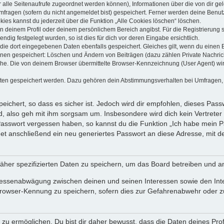
dir alle Seitenaufrufe zugeordnet werden können), Informationen über die von dir g
fragen (sofern du nicht angemeldet bist) gespeichert. Ferner werden deine Benutze
ies kannst du jederzeit über die Funktion „Alle Cookies löschen“ löschen.
 in deinem Profil oder deinem persönlichem Bereich angibst. Für die Registrierun
ig festgelegt wurden, so ist dies für dich vor deren Eingabe ersichtlich.
 die dort eingegebenen Daten ebenfalls gespeichert. Gleiches gilt, wenn du einen B
ionen gespeichert: Löschen und Ändern von Beiträgen (dazu zählen Private Nachri
e. Die von deinem Browser übermittelte Browser-Kennzeichnung (User Agent) wird n
aten gespeichert werden. Dazu gehören dein Abstimmungsverhalten bei Umfragen, d
ichert, so dass es sicher ist. Jedoch wird dir empfohlen, dieses Pass
, also geh mit ihm sorgsam um. Insbesondere wird dich kein Vertreter 
 Passwort vergessen haben, so kannst du die Funktion „Ich habe mein 
 anschließend ein neu generiertes Passwort an diese Adresse, mit d
äher spezifizierten Daten zu speichern, um das Board betreiben und a
teressenabwägung zwischen deinen und seinen Interessen sowie den Int
rowser-Kennung zu speichern, sofern dies zur Gefahrenabwehr oder zur
 ermöglichen. Du bist dir daher bewusst, dass die Daten deines Profils 