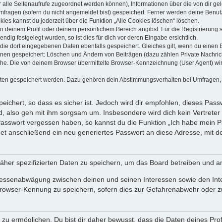
dir alle Seitenaufrufe zugeordnet werden können), Informationen über die von dir g
fragen (sofern du nicht angemeldet bist) gespeichert. Ferner werden deine Benutze
ies kannst du jederzeit über die Funktion „Alle Cookies löschen“ löschen.
 in deinem Profil oder deinem persönlichem Bereich angibst. Für die Registrierun
ig festgelegt wurden, so ist dies für dich vor deren Eingabe ersichtlich.
 die dort eingegebenen Daten ebenfalls gespeichert. Gleiches gilt, wenn du einen B
ionen gespeichert: Löschen und Ändern von Beiträgen (dazu zählen Private Nachri
e. Die von deinem Browser übermittelte Browser-Kennzeichnung (User Agent) wird n
aten gespeichert werden. Dazu gehören dein Abstimmungsverhalten bei Umfragen, d
ichert, so dass es sicher ist. Jedoch wird dir empfohlen, dieses Pass
, also geh mit ihm sorgsam um. Insbesondere wird dich kein Vertreter 
 Passwort vergessen haben, so kannst du die Funktion „Ich habe mein 
 anschließend ein neu generiertes Passwort an diese Adresse, mit d
äher spezifizierten Daten zu speichern, um das Board betreiben und a
teressenabwägung zwischen deinen und seinen Interessen sowie den Int
rowser-Kennung zu speichern, sofern dies zur Gefahrenabwehr oder zur
 ermöglichen. Du bist dir daher bewusst, dass die Daten deines Profils 