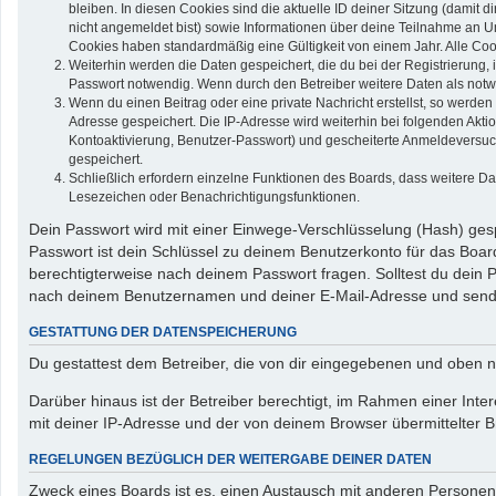
bleiben. In diesen Cookies sind die aktuelle ID deiner Sitzung (damit 
nicht angemeldet bist) sowie Informationen über deine Teilnahme an Um
Cookies haben standardmäßig eine Gültigkeit von einem Jahr. Alle Cook
Weiterhin werden die Daten gespeichert, die du bei der Registrierung,
Passwort notwendig. Wenn durch den Betreiber weitere Daten als notwend
Wenn du einen Beitrag oder eine private Nachricht erstellst, so werden
Adresse gespeichert. Die IP-Adresse wird weiterhin bei folgenden Akt
Kontoaktivierung, Benutzer-Passwort) und gescheiterte Anmeldeversuch
gespeichert.
Schließlich erfordern einzelne Funktionen des Boards, dass weitere D
Lesezeichen oder Benachrichtigungsfunktionen.
Dein Passwort wird mit einer Einwege-Verschlüsselung (Hash) gespe
Passwort ist dein Schlüssel zu deinem Benutzerkonto für das Board
berechtigterweise nach deinem Passwort fragen. Solltest du dein
nach deinem Benutzernamen und deiner E-Mail-Adresse und sendet
GESTATTUNG DER DATENSPEICHERUNG
Du gestattest dem Betreiber, die von dir eingegebenen und oben n
Darüber hinaus ist der Betreiber berechtigt, im Rahmen einer In
mit deiner IP-Adresse und der von deinem Browser übermittelter B
REGELUNGEN BEZÜGLICH DER WEITERGABE DEINER DATEN
Zweck eines Boards ist es, einen Austausch mit anderen Personen zu