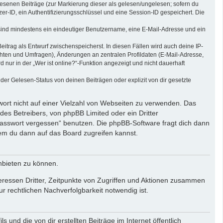
elesenen Beiträge (zur Markierung dieser als gelesen/ungelesen; sofern du
r-ID, ein Authentifizierungsschlüssel und eine Session-ID gespeichert. Die
g sind mindestens ein eindeutiger Benutzername, eine E-Mail-Adresse und ein
eitrag als Entwurf zwischenspeicherst. In diesen Fällen wird auch deine IP-
chten und Umfragen), Änderungen an zentralen Profildaten (E-Mail-Adresse,
ur in der „Wer ist online?“-Funktion angezeigt und nicht dauerhaft
er Gelesen-Status von deinen Beiträgen oder explizit von dir gesetzte
wort nicht auf einer Vielzahl von Webseiten zu verwenden. Das
des Betreibers, von phpBB Limited oder ein Dritter
Passwort vergessen“ benutzen. Die phpBB-Software fragt dich dann
em du dann auf das Board zugreifen kannst.
nbieten zu können.
eressen Dritter, Zeitpunkte von Zugriffen und Aktionen zusammen
 rechtlichen Nachverfolgbarkeit notwendig ist.
und die von dir erstellten Beiträge im Internet öffentlich