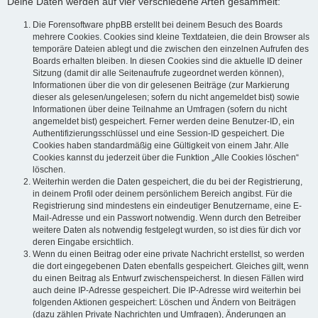
Deine Daten werden auf vier verschiedene Arten gesammelt:
Die Forensoftware phpBB erstellt bei deinem Besuch des Boards
mehrere Cookies. Cookies sind kleine Textdateien, die dein Browser als
temporäre Dateien ablegt und die zwischen den einzelnen Aufrufen des
Boards erhalten bleiben. In diesen Cookies sind die aktuelle ID deiner
Sitzung (damit dir alle Seitenaufrufe zugeordnet werden können),
Informationen über die von dir gelesenen Beiträge (zur Markierung
dieser als gelesen/ungelesen; sofern du nicht angemeldet bist) sowie
Informationen über deine Teilnahme an Umfragen (sofern du nicht
angemeldet bist) gespeichert. Ferner werden deine Benutzer-ID, ein
Authentifizierungsschlüssel und eine Session-ID gespeichert. Die
Cookies haben standardmäßig eine Gültigkeit von einem Jahr. Alle
Cookies kannst du jederzeit über die Funktion „Alle Cookies löschen“
löschen.
Weiterhin werden die Daten gespeichert, die du bei der Registrierung,
in deinem Profil oder deinem persönlichem Bereich angibst. Für die
Registrierung sind mindestens ein eindeutiger Benutzername, eine E-
Mail-Adresse und ein Passwort notwendig. Wenn durch den Betreiber
weitere Daten als notwendig festgelegt wurden, so ist dies für dich vor
deren Eingabe ersichtlich.
Wenn du einen Beitrag oder eine private Nachricht erstellst, so werden
die dort eingegebenen Daten ebenfalls gespeichert. Gleiches gilt, wenn
du einen Beitrag als Entwurf zwischenspeicherst. In diesen Fällen wird
auch deine IP-Adresse gespeichert. Die IP-Adresse wird weiterhin bei
folgenden Aktionen gespeichert: Löschen und Ändern von Beiträgen
(dazu zählen Private Nachrichten und Umfragen), Änderungen an